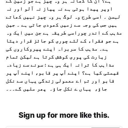
ہے؟ ان کا کھانہ ہر وہ چیز ہے جو زمین کے
اوپر پیدا ہوتی ہے نہ پیاز نہ آلو اور نہ
لہسن ۔ اسی طرح وہ لوگ ہر وہ چیز نہیں کھاتے
ہیں جس کی وجہ سے زمیں کھودی جاتی ہے ۔ جین
مذہب کے اندر چوراسی طریقہ ہے جن میں ایک وہ
ہے جو فقراء کے لئے چوری کو جائز قرار دیتا
ہے۔ مذہب کا سربراہ اپنے پیروکاروں کی
زیارت کی پوری کوشش کرتا ہے لیکن تمام
مذاہب کا ترانہ ایک ہی ہے : سونے سے زیادہ
قیمتی کیا ہے؟ اپنے آپ پر قابو، اپنے آپ پر
قابو اور تم اے معمولی زندگی یہاں سے نکل
جاؤ، یہاں ے نکل جاؤ۔ پھر ملیں گے۔۔۔
Sign up for more like this.