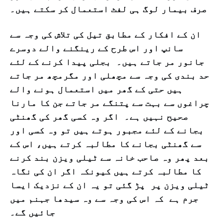
صرف بیمار لوگ ہی لفٹ استعمال کر سکتے ہیں۔
ان کے افکار کے مطابق تیل کی تلاش کی وجہ سے
سانپ اور اس طرح کے رینگنے والے دوسرے
جانور مر جاتے ہیں۔ بجلی پیدا کرنے کے لئے
حد بندی کی وجہ سے مچھلی اور مگرمچھ مر جاتے
ہیں حتی کے گھر میں استعمال ہونے والے
چراغوں سے بہت سے پتنگے مر جاتے جن کا مارنا
صحیح نہیں ہے۔ اگر وہ کسی گھر کی گھنٹی
بجانے کے لئے مجبور ہوتے ہیں تو وہ کسی اور
سے گھنٹی بجانے کا مطالبہ کرتے ہیں، اس کے
بعد پھر وہ صاحب خانہ سے ٹیلی ویزن بند کرنے
کا مطالبہ کرتے ہیں کیونکہ اگر ان کی نگاہ
ٹیلی ویزن پر پڑ گئی تو یہ ان کے نزدیک ایسا
جرم ہے کہ اس کی وجہ سے وہ سیدھا جہنم میں
جائیں گے۔