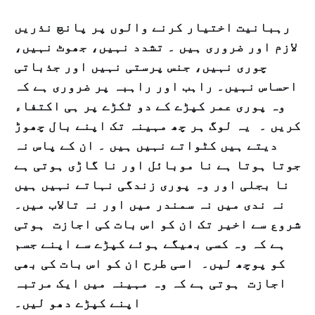
رہبانیت اختیار کرنے والوں پر پانچ نذریں
لازم اور ضروری ہیں ۔ تشدد نہیں، جھوٹ نہیں،
چوری نہیں، جنس پرستی نہیں اور جذباتی
احساس نہیں۔ راہب اور راہبہ پر ضروری ہے کہ
وہ پوری عمر کپڑے کے دو ٹکڑے پر ہی اکتفاء
کریں ۔ یہ لوگ ہر چھ مہینہ تک اپنے بال چھوڑ
دیتے ہیں کٹواتے نہیں ہیں ۔ ان کے پاس نہ
جوتا ہوتا ہے نا موبائل اور نا گاڑی ہوتی ہے
نا بجلی اور وہ پوری زندگی نہاتے نہیں ہیں
نہ ندی میں نہ سمندر میں اور نہ تالاب میں۔
شروع سے اخیر تک ان کو اس بات کی اجازت ہوتی
ہے کہ وہ کسی بھیگے ہوئے کپڑے سے اپنے جسم
کو پوچھ لیں۔ اسی طرح ان کو اس بات کی بھی
اجازت ہوتی ہے کہ وہ مہینہ میں ایک مرتبہ
اپنے کپڑے دھو لیں۔