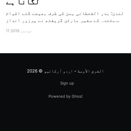
لگانا ہے
لندن: بدر القحطانی یمن کی طرف بھیجے گئے اقوام
متحدہ کے سفیر مارٹن گریفتھ نے پرزور انداز
میں کہا کہ وہ یمن میں جنگ کے خاتمہ کے لئے
11 نومبر 2019
ثالثی اور اس کشمکش کی حدبندی کرنے کے لئے ایک
وسیع معاہدہ کرنے کے سلسلہ میں مدد کرنے کا
کردار ادا کر رہے ہیں […]
الشرق الأوسط - اردو آرکائیو
© 2026
Sign up
Powered by Ghost