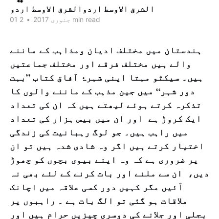
الشرق الاوسط اردوالشرق الاوسط اردو
2 min read
01 جنوری 2017
•
ہندستان میں مختلف ادیان ومذاہب کے ماننے
والے ہیں مختلف فرقے اور مختلف جماعتیں
ہیں۔ سیکٹو مہتا اپنی شہرۂ آفاق کتاب ”بہت
دور شہر“ میں جین مذہب کے ماننے والوں کا
تذکرہ کرتے ہوئے لیھتے ہیں کہ ان کی تعداد
ایک کروڑ ہے اور ان میں بیس ہزار کی تعداد
میں راہب ہیں۔ جو لوگ رہبانیت کی زندگی
اختیار کرتے ہیں اگر وہ شادی شدہ ہیں تو ان
پر ضروری ہے کہ وہ اپنے بیوی بچوں کو چھوڑ
دیں، ان سے ملنے اور بات کرنے کے لئے بھی نہ
آئیں مگر کہیں دور کسی علاقہ میں اچانک
ملاقات ہو گئی تو الگ بات ہے ۔ راہبوں پر
بجلی اور جلانے کی دوسری چیزیں حرام ہیں اور