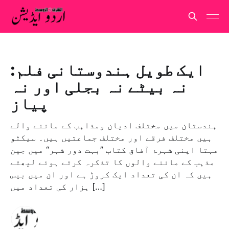
ایک طویل ہندوستانی فلم:
نہ بیٹے نہ بجلی اور نہ
پیاز
ہندستان میں مختلف ادیان ومذاہب کے ماننے والے
ہیں مختلف فرقے اور مختلف جماعتیں ہیں۔ سیکٹو
مہتا اپنی شہرۂ آفاق کتاب ”بہت دور شہر“ میں جین
مذہب کے ماننے والوں کا تذکرہ کرتے ہوئے لیھتے
ہیں کہ ان کی تعداد ایک کروڑ ہے اور ان میں بیس
ہزار کی تعداد میں […]