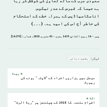
سعودی عرب کے ساتھ تعاون کی کوشش کر رہا
ہے جیسا کہ قبرص کے صدر نیکوس
اناسٹاسیاڈیس کے ہمراہ خطے کے استحکام
کی خاطر آج اس کی امید ہے۔ (۔۔۔)
پیر – 14 ربيع الثاني 1439 ہجری – 01 جنوری 2018ء شمارہ: [14279]
ٹیگز:
یقین دہانی
← پچھلا
موصل میں ہزاروں افراد کے "لاپتہ” ہونے کی
رپورٹ
اگلا →
اقوام متحدہ کا 2018 کے چیلنجز پر "ریڈ الرٹ”