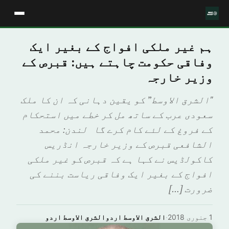
ہم غیر ملکی افواج کے بغیر ایک
وفاقی حکومت چاہتے ہیں: قبرص کے
وزیر خارجہ
"الشرق الاوسط” کو یقین دہانی کہ ان کا ملک
سعودی عرب کے ساتھ مل کر خطے میں استحکام
کے فروغ کے لئے کام کرے گا لندن: محمد
الشافعی قبرص کے وزیر خارجہ انڈریس
کاکولڈیس نے کہا ہے کہ قبرص کو غیر ملکی
افواج کے بغیر ایک وفاقی ریاست بننے کی
ضرورت […]
1 جنوری 2018
·
الشرق الاوسط اردوالشرق الاوسط اردو