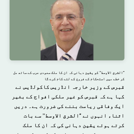
"الشرق الاوسط” کو یقین دہانی کہ ان کا ملک سعودی عرب کے ساتھ مل
کر خطے میں استحکام کے فروغ کے لئے کام کرے گا
قبرص کے وزیر خارجہ انڈریس کاکولڈیس نے
کہا ہے کہ قبرص کو غیر ملکی افواج کے بغیر
ایک وفاقی ریاست بننے کی ضرورت ہے۔ دریں
اثناء انہوں نے "الشرق الاوسط” سے بات
کرتے ہوئے یقین دہانی کی کہ ان کا ملک