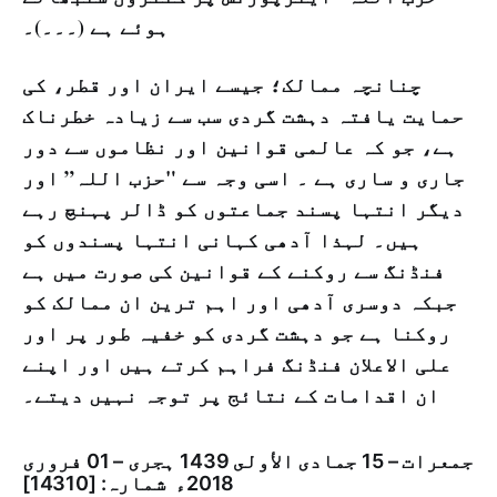
ہوئے ہے (۔۔۔)۔
چنانچہ ممالک؛ جیسے ایران اور قطر، کی
حمایت یافتہ دہشت گردی سب سے زیادہ خطرناک
ہے، جو کہ عالمی قوانین اور نظاموں سے دور
جاری و ساری ہے ۔ اسی وجہ سے "حزب اللہ” اور
دیگر انتہا پسند جماعتوں کو ڈالر پہنچ رہے
ہیں۔ لہذا آدھی کہانی انتہا پسندوں کو
فنڈنگ سے روکنے کے قوانین کی صورت میں ہے
جبکہ دوسری آدھی اور اہم ترین ان ممالک کو
روکنا ہے جو دہشت گردی کو خفیہ طور پر اور
علی الاعلان فنڈنگ فراہم کرتے ہیں اور اپنے
ان اقدامات کے نتائج پر توجہ نہیں دیتے۔
جمعرات – 15 جمادى الأولى 1439 ہجری – 01 فروری
2018ء شمارہ: [14310]