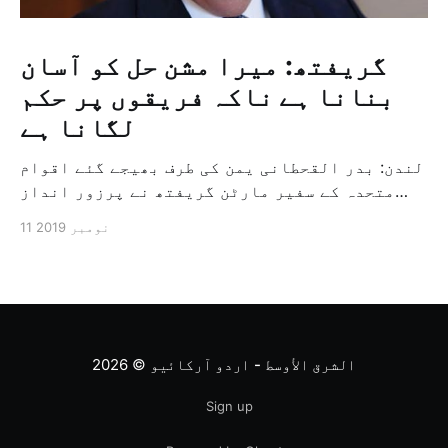
گریفتھ: میرا مشن حل کو آسان
بنانا ہے ناکہ فریقوں پر حکم
لگانا ہے
لندن: بدر القحطانی یمن کی طرف بھیجے گئے اقوام
متحدہ کے سفیر مارٹن گریفتھ نے پرزور انداز
میں کہا کہ وہ یمن میں جنگ کے خاتمہ کے لئے
11 نومبر 2019
ثالثی اور اس کشمکش کی حدبندی کرنے کے لئے ایک
وسیع معاہدہ کرنے کے سلسلہ میں مدد کرنے کا
کردار ادا کر رہے ہیں […]
الشرق الأوسط - اردو آرکائیو
© 2026
Sign up