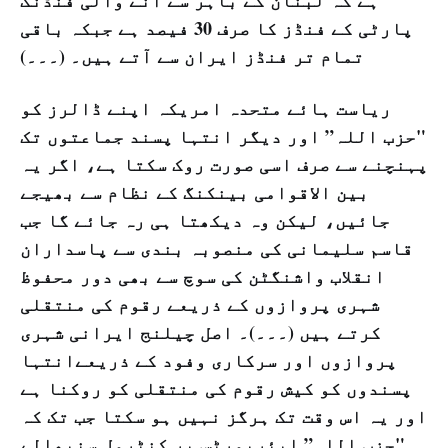
ہے کہ لبنان کے باہر سے آنے والی فنڈنگ
پارٹی کے فنڈز کا صرف 30 فیصد ہے جبکہ باقی
تمام تر فنڈز ایران سے آتے ہیں۔ (۔۔۔)
ریاست ہائے متحدہ امریکہ اپنے ڈالرز کو
"حزب اللہ” اور دیگر انتہا پسند جماعتوں تک
پہنچنے سے صرف اسی صورت روک سکتا ہے، اگر یہ
بین الاقوامی بینکنگ کے نظام سے بھیجے
جائیں، لیکن وہ دیکھتا ہی رہ جائے گا جب
قاسم سلیمانی کی منصوبہ بندی سے پاسداران
انقلاب واشنگٹن کی سوچ سے بھی دور محفوظ
شہری پروازوں کے ذریعے رقوم کی منتقلی
کرتے ہیں (۔۔۔)۔ اصل چیلنج ایرانی شہری
پروازوں اور سرکاری وفود کے ذریعےانتہا
پسندوں کو کیش رقوم کی منتقلی کو روکنا ہے
اور یہ اس وقت تک ہرگز نہیں ہو سکتا جب تک کہ
"حزب اللہ” ایئرپورٹس پر کنٹرول سنبھالے