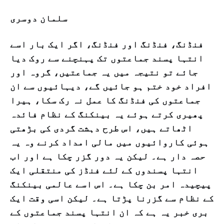
سلمان دوسری
فنڈنگ، فنڈنگ اور فنڈنگ، اگر ایک بار اسے
انتہا پسند جماعتوں تک پہنچنے سے روک دیا
جائے تو نتیجہ میں یہ جماعتیں، گروہ اور
افراد خود ختم ہو جائیں گے، دیہائیوں سے ان
جماعتوں کی فنڈنگ کا عمل نہ رک سکا، ہیرا
پھیری کرتے ہوئے یہ بینکنگ کے نظام فائدہ
اٹھاتے ہیں، اس طرح دہشت گردی کی بڑھتی
ہوئی کاروائیوں میں مالی امداد کرنے وہ یہ
حصہ دار ہے۔ لیکن یہ دور گزر چکا ہے اور اب
انتہا پسندوں کے لئے فنڈز کی منتقلی ایک
پیچیدہ امر بن چکا ہے۔ اس اسے عالمی بینکنگ
کے نظام سے گزرنا پڑتا ہے۔ لیکن اسی وقت ایک
بری خبر یہ ہے کہ
ان انتہا پسند جماعتوں کے