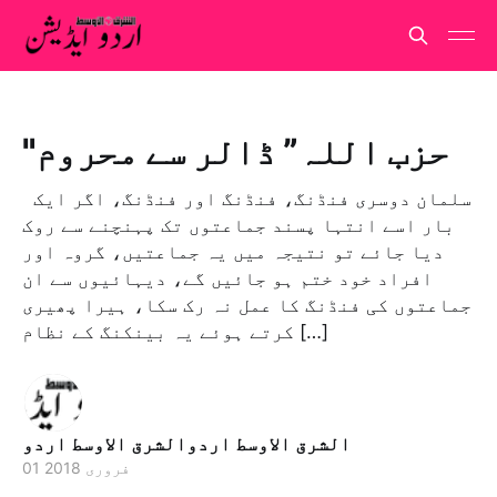
"حزب اللہ” ڈالر سے محروم
سلمان دوسری فنڈنگ، فنڈنگ اور فنڈنگ، اگر ایک
بار اسے انتہا پسند جماعتوں تک پہنچنے سے روک
دیا جائے تو نتیجہ میں یہ جماعتیں، گروہ اور
افراد خود ختم ہو جائیں گے، دیہائیوں سے ان
جماعتوں کی فنڈنگ کا عمل نہ رک سکا، ہیرا پھیری
کرتے ہوئے یہ بینکنگ کے نظام […]
الشرق الاوسط اردوالشرق الاوسط اردو
01 فروری 2018