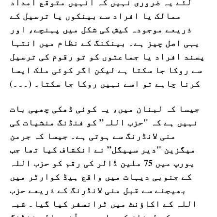
لئے یہ ضروری نہیں کہ انہیں متوقع امداد
ممالک یا افراد سے بینکوں یا ترسیل کے
ذریعے موجودہ کیش کی شکل میں پہنچے، اور
یہی اصل چیز ہے۔ بینکنگ کے نظام میں انتہا
پسند افراد یا جماعتوں کو تو رقوم کی ترسیل
سے روکا جا سکتا ہے لیکن اگر کوئی ملک ایسا
کرنا چاہے تو اسے نہیں روکا جا سکتا۔ (۔۔۔)
جیسا کہ لبنان میں، یہ کوئی ڈھکی چھپی بات
نہیں ہے کہ "حزب اللہ” کو فنڈنگ منشیات کی
منی لانڈرنگ سے ہوتی ہے۔ جیسا کہ جرمن
میگزین "دیر سپیگل” نے انکشاف کیا تھا جب
یورپ میں 75 ملین ڈالر کی رقم کو حزب اللہ
کے جنوبی دیہات میں واقع ہیڈ کوارٹر میں
بھیجنے سے قبل منی لانڈرنگ کے ذریعے حزب
اللہ کے اکاؤنٹ میں ٹرانسفر کیا گیا۔ شبہ