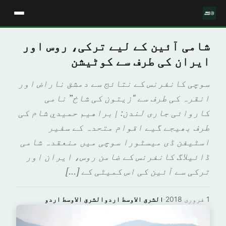
شامی آئین کے لیے ترکی، روس اور
ایران کی طرف سے کوٹیشن
سوچی کانفرنس کے نتائج سے دمشق ناراض اور
انقرہ کی طرف سے "زیتون کی شاخ” نامی
کاروائی جاری لندن: إبراهيم حميدي شام کی
طرف بھیجے گیے اقوام متحدہ کے سفیر
اسٹیفن ڈی میسٹورا سوچی میں منعقدہ شامی
ڈائیلاگ کانفرنس کے ضامن روس، ایران اور
ترکی سے آئین کی اس کمیٹی کے […]
1 فروری 2018
·
الشرق الاوسط اردوالشرق الاوسط اردو