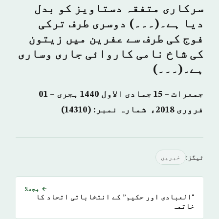
سرکاری متفقہ دستاویز کو بدل
دیا ہے۔(۔۔۔) دوسری طرف ترکی
فوج کی طرف سے عفرین میں زیتون
کی شاخ نامی کاروائی جاری وساری
ہے۔(۔۔۔)
جمعرات – 15 جمادی الاول 1440 ہجری – 01
فروری 2018ء شمارہ نمبر: (14310)
ٹیگز:
خبريں
← پچھلا
"العبادی اور حکیم” کے انتخاباتی اتحاد کا
خاتمہ