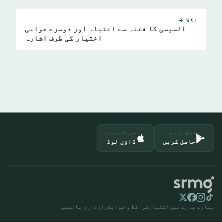
اگلا →
السیسی کا فتنہ سے انتباہ اور دوسرے عوامی
اختیار کی طرف اشارہ
گوگل پلے پر
ایپ اسٹور سے
حاصل کریں
ڈاؤن لوڈ
ہمارے بارے میں
اشتہار
شرائط و ضوابط
رازداری پالیسی