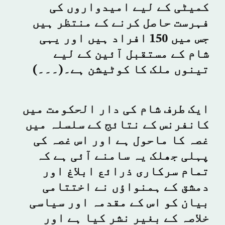
کمیٹی کے لیے امیدواروں کی
فہرست حاصل کرنے کے منتظر ہیں
جس میں 150 افراد ہیں اور یہی
شام کے مستقبل آئین کے لیے
تینوں ملک کا کوٹیشن ہے۔(۔۔۔)
ایک طرف شام کی دار الحکومت میں
کانفرنس کے نتائج کے سلسلہ میں
غصہ کا ماحول ہے اور اس غصہ کی
پہلی جھلک یہ سامنے آئی ہے کہ
تمام سرکاری ذرائع ابلاغ اور
دمشق کے ہمنواؤں نے اختتامی
بیان کو اس کے مقدمہ اور سیاسی
خلاصہ کے بغیر نشر کیا ہے اور