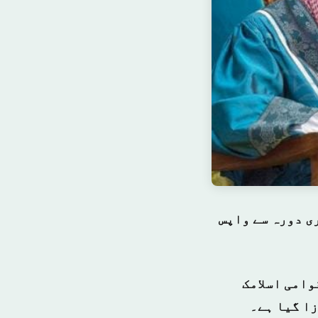
ی دورہ سے واپس
وامی اسلامک
ا گیا ہے۔