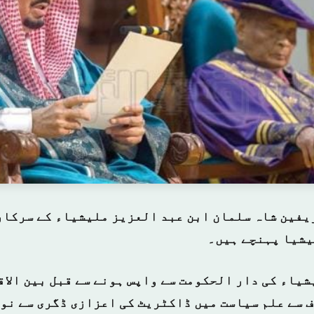
یفین شاہ سلمان ابن عبد العزیز ملیشیاء کے سرکار
یشیا پہنچے ہیں۔
شیاء کی دار الحکومت سے واپس ہونے سے قبل بین الاق
 سے علم سیاست میں ڈاکٹریٹ کی اعزازی ڈگری سے نوز