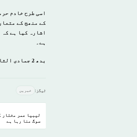
اسی طرح خادم حرم
کے منھج کے متعارف
اشارہ کیا ہے کہ 
ہے۔
بدھ 2 جمادی الثانی 1438ہجری – 1 مارچ 2017ء شمارہ نمبر {13973}
ٹیگز:
خبريں
ل
سوگ منا رہا ہے