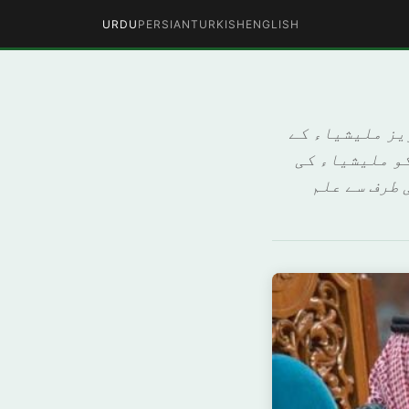
URDU
PERSIAN
TURKISH
ENGLISH
یز ملیشیاء کے
و ملیشیاء کی
 طرف سے علم