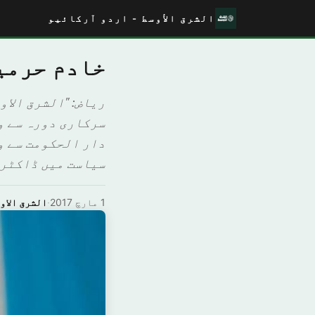
الشرق الأوسط - اردو آرکائیو
خادم حرمی
رياض: "الشرق الا
سرکاری دورہ سے و
دار الحکومت سے و
سیاست میں ڈاکٹری
1 مارچ 2017
·
الشرق الاو