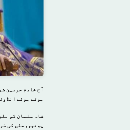
آج خادم حرمین شر
ہوتے ہوئے انڈون
شاہ سلمان کو ملی
یونیورسٹی کی طرف