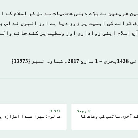
ین شریفین نے بڑے دینی شخصیات سے مل کر اسلام کے 
 کرانے کی اہمیت پر زور دیا ہے اور انہوں نے اس ب
آج اسلام اپنی رواداری اور وسطیت پر کئے جانے والے
← پچھلا
اگلا →
يبيا عمر مختار کے آخری ساتھی کی وفات کا
عالوم: میرا عہدا اعزازی ی