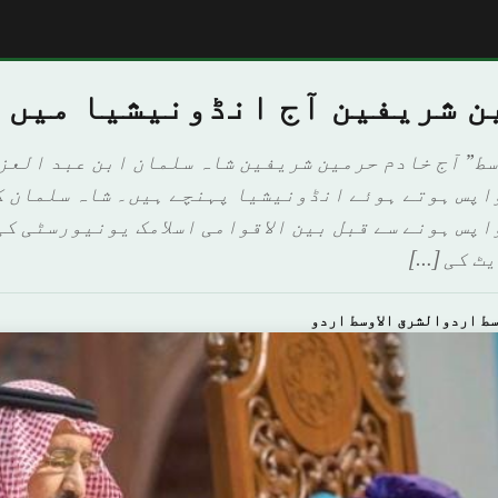
ن شریفین آج انڈونیشیا میں
وسط” آج خادم حرمین شریفین شاہ سلمان ابن عبد العز
اپس ہوتے ہوئے انڈونیشیا پہنچے ہیں۔ شاہ سلمان ک
اپس ہونے سے قبل بین الاقوامی اسلامک یونیورسٹی کی
ٹ کی […]
سط اردوالشرق الاوسط اردو