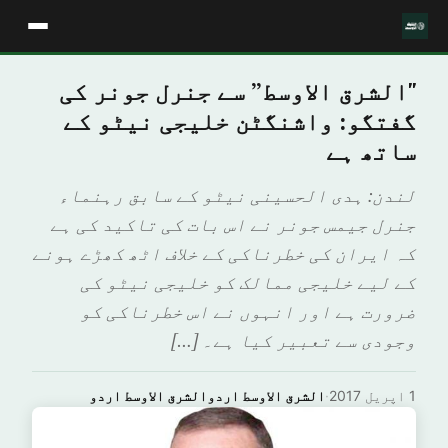
"الشرق الاوسط” سے جنرل جونر کی
گفتگو: واشنگٹن خلیجی نیٹو کے
ساتھ ہے
لندن: ہدی الحسینی نیٹو کے سابق رہنماء
جنرل جیمس جونر نے اس بات کی تاکید کی ہے
کہ ایران کی خطرناکی کے خلاف اٹھ کھڑے ہونے
کے لیے خلیجی ممالک کو خلیجی نیٹو کی
ضرورت ہے اور انہوں نے اس خطرناکی کو
وجودی سے تعبیر کیا ہے۔ […]
1 اپریل 2017
·
الشرق الاوسط اردوالشرق الاوسط اردو