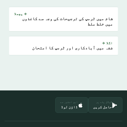
← پچھلا
شام میں ٹرمپ کی ترجیحات کی وجہ سے کاغذوں
میں خلط ملط
اگلا →
ضفہ میں آبادکاری اور ٹرمپ کا امتحان
گوگل پلے پر
ایپ اسٹور سے
حاصل کریں
ڈاؤن لوڈ