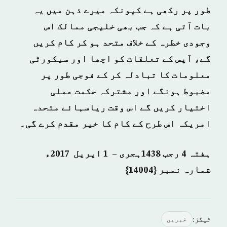
طور پر رکھی ہے کیونکہ میرے ذہن میں یہ
بات آتی ہے کہ جب بھی خلیجی ممالک اس
وجودی خطرہ کے خلاف متحد ہو کر کام کریں
گے، آپس کے تعلقات کو اچھا اور سیکورٹی
معلومات کا تبادلہ کر کے فوجی طور پر
مضبوط ہونگے اور مشترکہ حکمت عملی
اختیار کریں گے اس وقت ریاسہائے متحدہ
امریکہ اس طرح کے کام کا خیر مقدم کرے گی۔
ہفتہ 4 رجب 1438ہجری – 1 اپریل 2017ء
شمارہ نمبر {14004}
ٹیگز:
خبريں