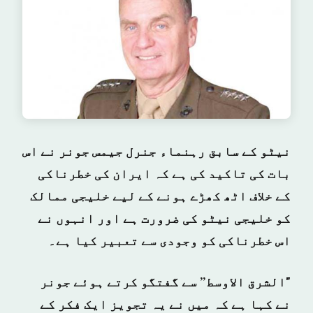
نیٹو کے سابق رہنماء جنرل جیمس جونر نے اس
بات کی تاکید کی ہے کہ ایران کی خطرناکی
کے خلاف اٹھ کھڑے ہونے کے لیے خلیجی ممالک
کو خلیجی نیٹو کی ضرورت ہے اور انہوں نے
اس خطرناکی کو وجودی سے تعبیر کیا ہے۔
"الشرق الاوسط” سے گفتگو کرتے ہوئے جونر
نے کہا ہے کہ میں نے یہ تجویز ایک فکر کے