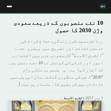
10 نئے منصوبوں کے ذریعے سعودی
وژن 2030 کا حصول
رہائش سمیت طرز زندگی، حجاج کرام کی
خدمت، ثقافت اور تفریح میں بہتری جدہ:
"الشرق الاوسط” کل سعودی عرب میں اقتصادی
امور اور ترقی کی کونسل نے 10 نئے منصوبوں
کا آغاز کیا ہے۔ یہ منصوبے ملکی وژن
"2030”؛ جس کی منظوری گذشتہ سال اپریل میں
خادم حرمین شریفین شاہ سلمان بن عبد [
1 مئی 2017
·
الشرق الاوسط