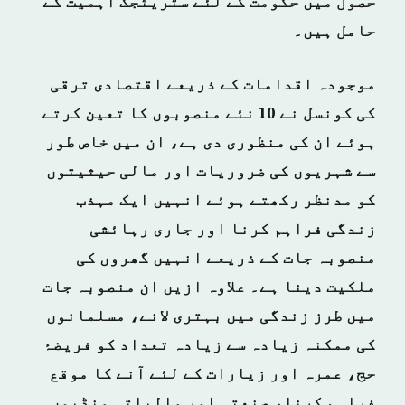
حصول میں حکومت کے لئے سٹریٹجک اہمیت کے
حامل ہیں۔
موجودہ اقدامات کے ذریعے اقتصادی ترقی
کی کونسل نے 10 نئے منصوبوں کا تعین کرتے
ہوئے ان کی منظوری دی ہے، ان میں خاص طور
سے شہریوں کی ضروریات اور مالی حیثیتوں
کو مدنظر رکھتے ہوئے انہیں ایک مہذب
زندگی فراہم کرنا اور جاری رہائشی
منصوبہ جات کے ذریعے انہیں گھروں کی
ملکیت دینا ہے۔ علاوہ ازیں ان منصوبہ جات
میں طرز زندگی میں بہتری لانے، مسلمانوں
کی ممکنہ زیادہ سے زیادہ تعداد کو فریضۂ
حج، عمرہ اور زیارات کے لئے آنے کا موقع
فراہم کرنا، صنعتی اور مالیاتی منڈیوں