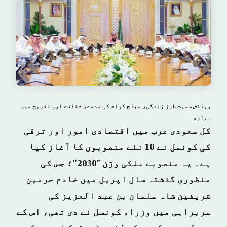
رہائش سمیت طرز زندگی، حجاج کرام کی خدمت، ثقافت اور تفریح میں
بہتری
کل سعودی عرب میں اقتصادی امور اور ترقی
کی کونسل نے 10 نئے منصوبوں کا آغاز کیا
ہے۔ یہ منصوبے ملکی وژن "2030”؛ جس کی
منظوری گذشتہ سال اپریل میں خادم حرمین
شریفین شاہ سلمان بن عبد العزیز کی
سربراہی میں وزراء کونسل نے دی تھی، اس کے