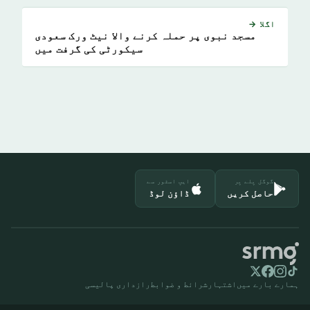
اگلا →
مسجد نبوی پر حملہ کرنے والا نیٹ ورک سعودی
سیکورٹی کی گرفت میں
گوگل پلے پر
ایپ اسٹور سے
حاصل کریں
ڈاؤن لوڈ
ہمارے بارے میں
اشتہار
شرائط و ضوابط
رازداری پالیسی