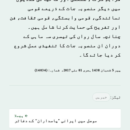
میں دیگر منصوبہ جات کے ذریعے قومی
نمائندگی، قومی وابستگی، قومی ثقافت، فن
اور تفریح کی حمایت کرنا شامل ہیں۔
چنانچہ سال رواں کی تیسری سہ ماہی کے
دوران ان منصوبہ جات کا تنفیذی عمل شروع
کر دیا جائے گا۔
پیر 5 شعبان 1438 ہجری 01 مئی 2017ء شمارہ: (14034)
ٹیگز:
خبريں
← پچھلا
موصل میں ایرانی "پاسداران” کے دفاتر