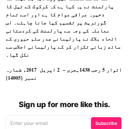
پارلمنٹ نے یہ کہا ہے کہ کرکوک کے تیل کا
ذخیرہ عراقی عوام کا ہے اور اسے تمام
گورنریٹ پر تقسیم کیا جانا چاہئے۔ اس
معاملہ کی وجہ سے پارلمنٹ کی کردستانی
اتحاد بلاک نے پارلیمانی صدر سلم حبوری کے
ساتھ زبانی تکرار کر کے پارلیمانی اجلاس سے
نکل گیا۔
اتوار 5 رجب 1438ہجری – 2 اپریل 2017ء شمارہ
نمبر {14005}
Sign up for more like this.
Enter your email
Subscribe