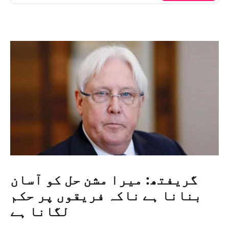
گریفتھ: میرا مشن حل کو آسان
بنانا ہے ناکہ فریقوں پر حکم
لگانا ہے