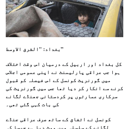
بغداد: "الشرق الاوسط”
کل بغداد اور اربیل کے درمیان اس وقت اختلاف
ہوا جب عراقی پارلیمنٹ نے اپنی عمومی اجلاس
میں گورنریٹ کونسل کے اس فیصلہ کو قبول
کرنے سے انکار کر دیا تھا جس میں گورنریٹ کی
سرکاری عمارتوں پر کردستانی جھنڈے لگانے
کی بات کہی گئی تھی۔
کونسل نے اتفاق کے ساتھ صرف عراقی جنڈے
لگانے کے سلسلہ میں ووٹ دیا ہے جیسا کہ