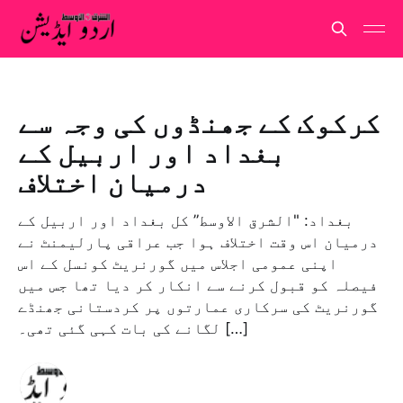
کرکوک کے جھنڈوں کی وجہ سے
بغداد اور اربیل کے
درمیان اختلاف
بغداد: "الشرق الاوسط” کل بغداد اور اربیل کے
درمیان اس وقت اختلاف ہوا جب عراقی پارلیمنٹ نے
اپنی عمومی اجلاس میں گورنریٹ کونسل کے اس
فیصلہ کو قبول کرنے سے انکار کر دیا تھا جس میں
گورنریٹ کی سرکاری عمارتوں پر کردستانی جھنڈے
لگانے کی بات کہی گئی تھی۔ […]