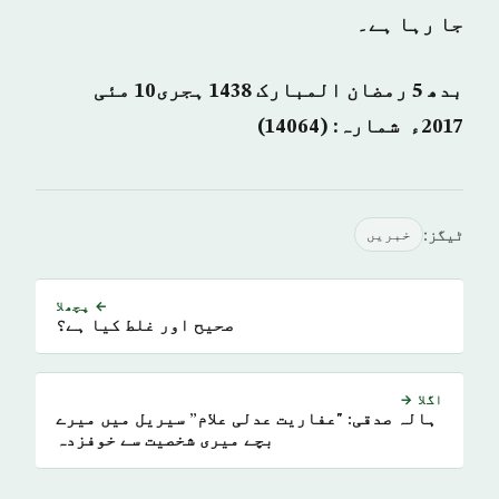
جا رہا ہے۔
بدھ 5 رمضان المبارک 1438 ہجری­10
مئی
2017ء شمارہ: (14064)
ٹیگز:
خبريں
← پچھلا
صحیح اور غلط کیا ہے؟
اگلا →
ہالہ صدقی: "عفاریت عدلی علام” سیریل میں میرے
بچے میری شخصیت سے خوفزدہ