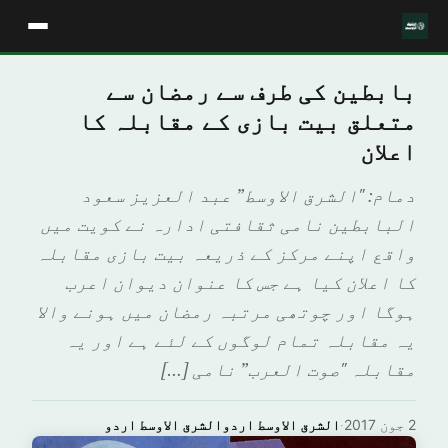
بابطین کی طرف سے رمضان سے
متعلق بیت بازی کے مقابلہ کا
اعلان
دمام: "الشرق الاوسط” عبد العزیز سعود
البابطین نامی ثقافتی ادارہ نے کویت میں
واقع اپنے مرکز کے ذریعہ بیت بازی مقابلہ
کا اعلان کیا ہے جس کا عنوان دیوان اعرب
ہوگا اور چوتھی مرتبہ رمضان میں ہونے والا
یہ مقابلہ تمام لوگوں کے لئے ہے اور یہ
مقابلہ "صوت العرب” نامی […]
2 جون 2017
·
الشرق الاوسط اردوالشرق الاوسط اردو