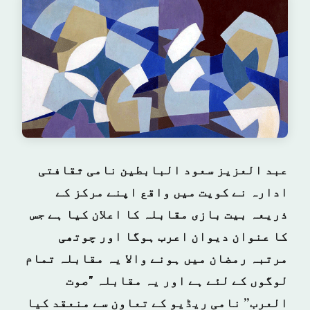
عبد العزیز سعود البابطین نامی ثقافتی
ادارہ نے کویت میں واقع اپنے مرکز کے
ذریعہ بیت بازی مقابلہ کا اعلان کیا ہے جس
کا عنوان دیوان اعرب ہوگا اور چوتھی
مرتبہ رمضان میں ہونے والا یہ مقابلہ تمام
لوگوں کے لئے ہے اور یہ مقابلہ "صوت
العرب” نامی ریڈیو کے تعاون سے منعقد کیا