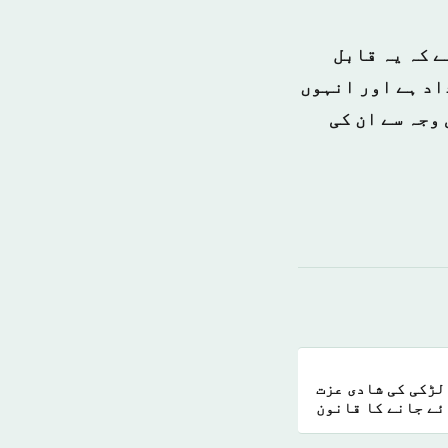
ے کہ یہ قابل
اد ہے اور انہوں
وجہ سے ان کی
لڑکی کی شادی عزت
ئے جانے کا قانون
منسوخ