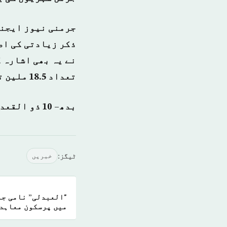
جرمنی نیوز ایجنس
ذکر زیادتی کی اص
نے یہ بھی اشارہ 
تعداد 18.5 ملین تک پہنچ چکی ہے۔
بدھ– 10 ذو القعدة 1438 ہجری – 2 اگست 2017ء شمارہ: (14127)
ٹیگز:
خبريں
"العبدلی” نامی جم
میں پرسکون معاہد