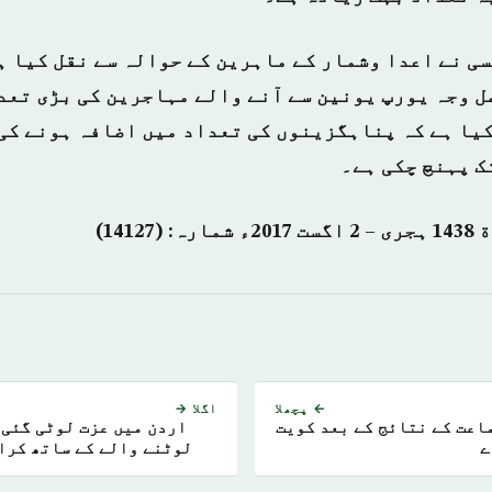
ی نے اعدا وشمار کے ماہرین کے حوالہ سے نقل کیا ہ
ل وجہ یورپ یونین سے آنے والے مہاجرین کی بڑی تعد
کیا ہے کہ پناہگزینوں کی تعداد میں اضافہ ہونے کی 
← پچھلا
اگلا →
اعت کے نتائج کے بعد کویت
اردن میں عزت لوٹی گئی 
ے
لوٹنے والے کے ساتھ کرا