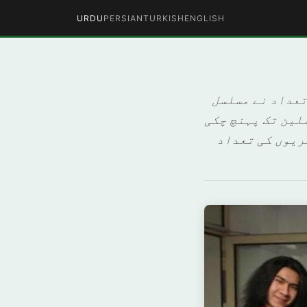
URDU
PERSIAN
TURKISH
ENGLISH
ہریوں کی تعداد نے مسلسل
یں مرتبہ قیاسی نمبر کو کراس کر لیا ہے اور ان کی تعداد 18.5 ملین تک پہنچ چکی
سی سال جرمن شہریوں کی تعداد