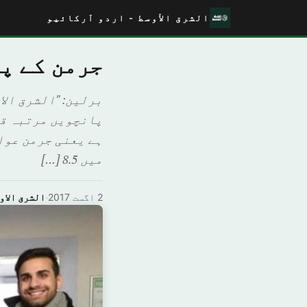
الشرق الأوسط - اردو آرکائیو
جرمن کے پ
میں 8.5 […]
2 اگست 2017
·
الشرق الاو