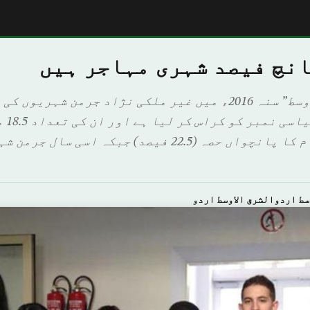
انچ فیصد شہری مہاجر ہیں
برلین: "الشرق الاوسط” سنہ 2016ء میں غیر ملکی نژاد جرمن ش
پانچو
ہے یعنی جرمن عوام کا پانچواں حصہ (22.5 فیصد) جبکہ ا
سط اردوالشرق الاوسط اردو