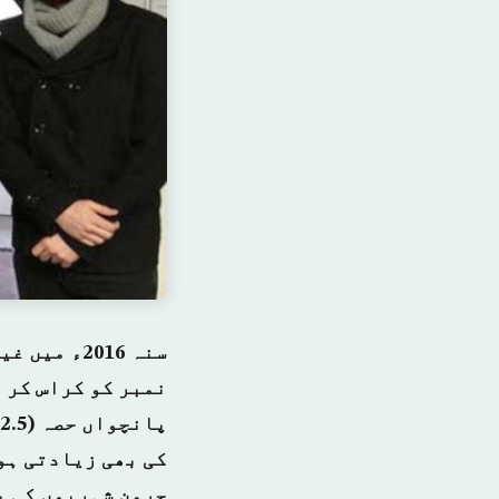
سنہ 2016ء
جرمن شہریوں کی ی