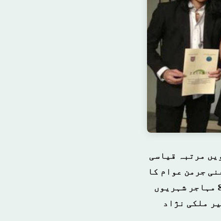
چویں مرتبہ قیاسی
 تک پہنچ چکی ہے یعنی جرمن عوام کا
پانچواں حصہ (22.5 فیصد) جبکہ اسی سال جرمن شہریوں کی تعداد میں 8.5 مہاجر شہریوں
عداد میں غیر ملکی نژاد