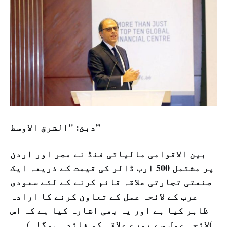
دبئ: "الشرق الاوسط”
بین الاقوامی مالیاتی فنڈ نے مصر اور اردن
پر مشتمل 500 ارب ڈالر کی قیمت کے ذریعہ ایک
صنعتی تجارتی علاقہ قائم کرنے کے لئے سعودی
عرب کے لائحہ عمل کے تعاون کرنے کا ارادہ
ظاہر کیا ہے اور یہ بھی اشارہ کیا ہے کہ اس
لائحہ عمل سے پورے علاقہ کو فائدہ ہوگا۔)۔۔۔(