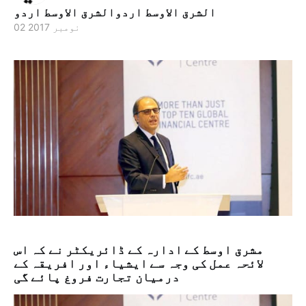
الشرق الاوسط اردوالشرق الاوسط اردو
02 نومبر 2017
مشرق اوسط کے ادارہ کے ڈائریکٹر نے کہ اس
لائحہ عمل کی وجہ سے ایشیاء اور افریقہ کے
درمیان تجارت فروغ پائے گی