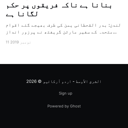
بنانا ہے ناکہ فریقوں پر حکم
لگانا ہے
لندن: بدر القحطانی یمن کی طرف بھیجے گئے اقوام
متحدہ کے سفیر مارٹن گریفتھ نے پرزور انداز
میں کہا کہ وہ یمن میں جنگ کے خاتمہ کے لئے
11 نومبر 2019
ثالثی اور اس کشمکش کی حدبندی کرنے کے لئے ایک
وسیع معاہدہ کرنے کے سلسلہ میں مدد کرنے کا
کردار ادا کر رہے ہیں […]
الشرق الأوسط - اردو آرکائیو
© 2026
Sign up
Powered by Ghost