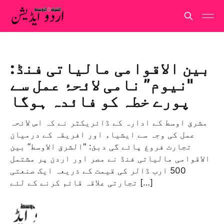
بین الاقوامی مالیاتی فنڈ:
"نیوم” نامی لائحۂ عمل سے
پورے خطہ کو فائدہ ہوگا
مشرق اوسط کے ادارہ کے ڈائریکٹر نے کہ اس لائحہ
عمل کی وجہ سے ایشیاء اور افریقہ کے درمیان
تجارت فروغ پائے گی دبئ: "الشرق الاوسط” بین
الاقوامی مالیاتی فنڈ نے مصر اور اردن پر مشتمل
500 ارب ڈالر کی قیمت کے ذریعہ ایک صنعتی
تجارتی علاقہ قائم کرنے کے لئے […]