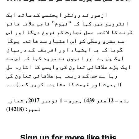
ازعور نے روئٹر ایجنسی کے ساتھ ایک
انٹرویو میں کہا کہ "نیوم” نامی علاقہ قائم
کرنے کا لائحہ عمل تجارت کو فروغ دیگا اور اس
سے مشرق وسطی کو اس اعتبار سے فائدہ یوگا
گویا کہ یہ ایشیاء اور افریقہ کے درمیان
ایک پل ہے اور انہوں نے مزید کہا کہ اس سے
ایک بڑے علاقائی تعاون کی واپسی کا اشارہ مل
رہا ہے جس کے ذریعہ ہم علاقائی تعاون کی
اہمیت اور قیمت کا مشاہدہ کریں گے۔)۔۔۔(
بدھ – 12 صفر 1439 ہجری – 1 نومبر 2017ء شمارہ
نمبر: (14218)
Sign up for more like this.