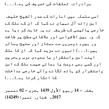
برادرانہ تعلقات کی تعریف کی ہے۔(۔۔۔)
اسی سلسلہ میں امارات کے صدر الشیخ خلیفہ
ابن زائد آل نہیان نے کہا کہ ان کے ملک کے
خارجی پالیسی کے طریقہ نے یہ ثابت کر دیا ہے
کہ وہ بین الاقوامی اور علاقائی سطح پر طاقت
ور ہیں، دوسروں سے ممتاز اور صحیح وسالم
ہیں۔(۔۔۔) انہوں نے مزید کہا کہ ان کا ملک
اپنے امن واستقرار یا سعودی عرب وبحرین
اور کسی بھی دوست یا بھائی جیسے ملک کے امن
واستقرار کو ہاتھ لگانے والی خارجی مداخلت
کا انکار کرتا ہے۔(۔۔۔)
ہفتہ – 14 ربيع الأول 1439 ہجری – 02 دسمبر
2017ء شمارہ نمبر: (14249)