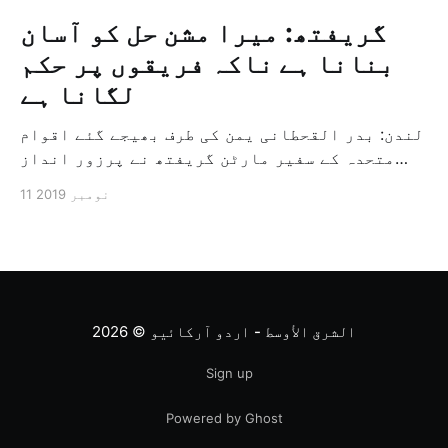
گریفتھ: میرا مشن حل کو آسان
بنانا ہے ناکہ فریقوں پر حکم
لگانا ہے
لندن: بدر القحطانی یمن کی طرف بھیجے گئے اقوام
متحدہ کے سفیر مارٹن گریفتھ نے پرزور انداز
میں کہا کہ وہ یمن میں جنگ کے خاتمہ کے لئے
11 نومبر 2019
ثالثی اور اس کشمکش کی حدبندی کرنے کے لئے ایک
وسیع معاہدہ کرنے کے سلسلہ میں مدد کرنے کا
کردار ادا کر رہے ہیں […]
الشرق الأوسط - اردو آرکائیو
© 2026
Sign up
Powered by Ghost