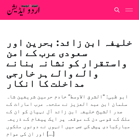
خلیفہ ابن زائد: بحرین اور
سعودی عرب کے امن
واستقرار کو نشانہ بنانے
والے والے ہر خارجی
مداخلت کا انکار
ابو ظبی: "الشرق الاوسط” خادم حرمین شریفین شاہ
سلمان ابن عبد العزیز نے متحدہ عرب امارات کے
صدر الشیخ خلیفہ ابن زائد آل نہیان کو ان کے
ملک کے قومی دن کے موقعہ پر ایک پیغام کے ذریعہ
مبارکبادی پیش کی جس میں انہوں نے دونوں ملکوں
اور ان کی عوام […]