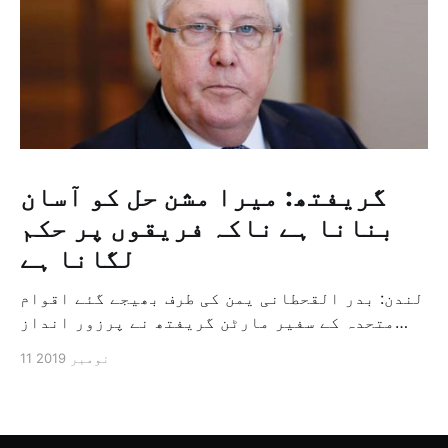
گریفتھ: میرا مشن حل کو آسان
بنانا ہے ناکہ فریقوں پر حکم
لگانا ہے
لندن: بدر القحطانی یمن کی طرف بھیجے گئے اقوام
متحدہ کے سفیر مارٹن گریفتھ نے پرزور انداز
میں کہا کہ وہ یمن میں جنگ کے خاتمہ کے لئے
11 نومبر 2019
ثالثی اور اس کشمکش کی حدبندی کرنے کے لئے ایک
وسیع معاہدہ کرنے کے سلسلہ میں مدد کرنے کا
کردار ادا کر رہے ہیں […]