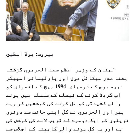
بیروت: بولا اسطيح
لبنان کے وزیر اعظم سعد الحريري گزشتہ
ہفتہ صدر میکائل عون اور پارلیمانی اسپیکر
نبيه بري کے درمیان 1994 بیچ کے افسران کو
اپ گریڈ کرنے کے فیصلے کے سلسلہ میں ہونے
والی کشیدگی کو حل کرنے کی کوششیں کر رہے
ہیں اور الحريري نے کل اپنی جانب سے دونوں
فریقوں کو ایک دوسرے کے قریب لانے کی کوشش کی
ہے اور یہ کل ہونے والی کابینہ کے اجلاس سے