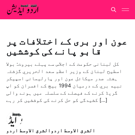
عون اور بری کے اختلافات پر
قابو پانے کی کوششیں
کل لبنانی حکومت کے اجلاس سے پہلے بیروت: بولا
اسطيح لبنان کے وزیر اعظم سعد الحريري گزشتہ
ہفتہ صدر میکائل عون اور پارلیمانی اسپیکر
نبيه بري کے درمیان 1994 بیچ کے افسران کو اپ
گریڈ کرنے کے فیصلے کے سلسلہ میں ہونے والی
کشیدگی کو حل کرنے کی کوششیں کر رہے […]
الشرق الاوسط اردوالشرق الاوسط اردو