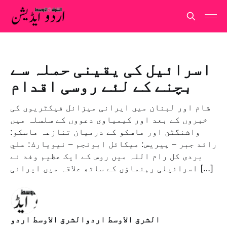
اسرائیل کی یقینی حملہ سے
بچنے کے لئے روسی اقدام
شام اور لبنان میں ایرانی میزائل فیکٹریوں کی
خبروں کے بعد اور کیمیاوی دعووں کے سلسلہ میں
واشنگٹن اور ماسکو کے درمیان تنازعہ ماسكو:
رائد جبر – پیريس: ميکائل ابونجم – نيويارك: علي
بردى کل رام اللہ میں روس کے ایک عظیم وفد نے
اسرائیلی رہنماؤں کے ساتھ علاقہ میں ایرانی […]
الشرق الاوسط اردوالشرق الاوسط اردو