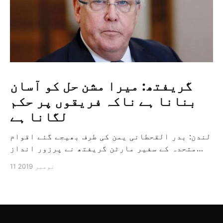
گریفتھ: میرا مشن حل کو آسان
بنانا ہے ناکہ فریقوں پر حکم
لگانا ہے
لندن: بدر القحطانی یمن کی طرف بھیجے گئے اقوام
متحدہ کے سفیر مارٹن گریفتھ نے پرزور انداز
میں کہا کہ وہ یمن میں جنگ کے خاتمہ کے لئے
11 نومبر 2019
ثالثی اور اس کشمکش کی حدبندی کرنے کے لئے ایک
وسیع معاہدہ کرنے کے سلسلہ میں مدد کرنے کا
کردار ادا کر رہے ہیں […]