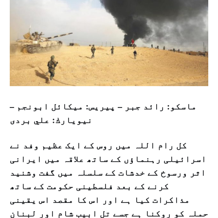
ماسكو: رائد جبر – پیريس: ميکائل ابونجم –
نيويارك: علي بردى
کل رام اللہ میں روس کے ایک عظیم وفد نے
اسرائیلی رہنماؤں کے ساتھ علاقہ میں ایرانی
اثر ورسوخ کے خدشات کے سلسلہ میں گفت وشنید
کرنے کے بعد فلسطینی حکومت کے ساتھ
مذاکرات کیا ہے اور اس کا مقصد اس یقینی
حملہ کو روکنا ہے جسے تل ابیب شام اور لبنان