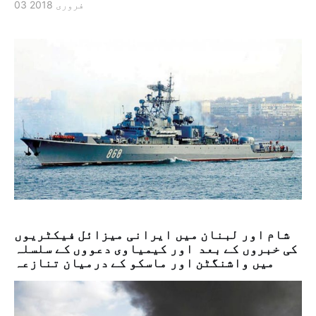
03 فروری 2018
شام اور لبنان میں ایرانی میزائل فیکٹریوں
کی خبروں کے بعد اور کیمیاوی دعووں کے سلسلہ
میں واشنگٹن اور ماسکو کے درمیان تنازعہ