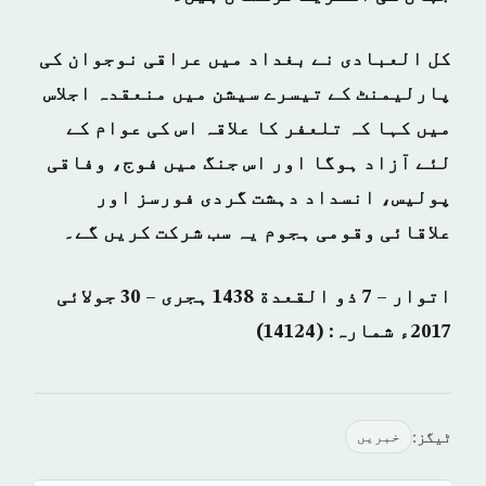
کل العبادی نے بغداد میں عراقی نوجوان کی
پارلیمنٹ کے تیسرے سیشن میں منعقدہ اجلاس
میں کہا کہ تلعفر کا علاقہ اس کی عوام کے
لئے آزاد ہوگا اور اس جنگ میں فوج، وفاقی
پولیس، انسداد دہشت گردی فورسز اور
علاقائی وقومی ہجوم یہ سب شرکت کریں گے۔
اتوار – 7 ذو القعدة 1438 ہجری – 30 جولائی
2017ء شمارہ: (14124)
ٹیگز:
خبريں