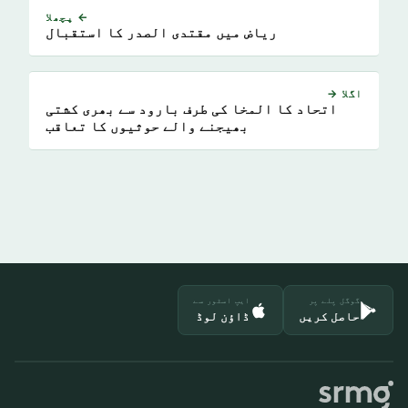
← پچھلا
ریاض میں مقتدی الصدر کا استقبال
اگلا →
اتحاد کا المخا کی طرف بارود سے بھری کشتی
بھیجنے والے حوثیوں کا تعاقب
گوگل پلے پر
ایپ اسٹور سے
حاصل کریں
ڈاؤن لوڈ