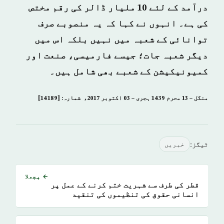
درآمد کے لئے 10 ملیار ڈالر کی رقم مختص
کی ہے۔ انہوں نے کہا کہ یہ منصوبے صرف
توانائی کے شعبہ میں نہیں بلکہ اس میں
دیگر شعبہ جات؛ جیسے فارمیسی، صنعت اور
کمیونیکیشن کے شعبے بھی شامل ہیں۔
منگل – 13 محرم 1439 ہجری – 03 اكتوبر 2017ء شمارہ: [14189]
ٹیگز:
خبريں
← پچھلا
قطر کی طرف سے شہریت ختم کرنے کے عمل پر
انسانی حقوق کی تنظیموں کی تنقید