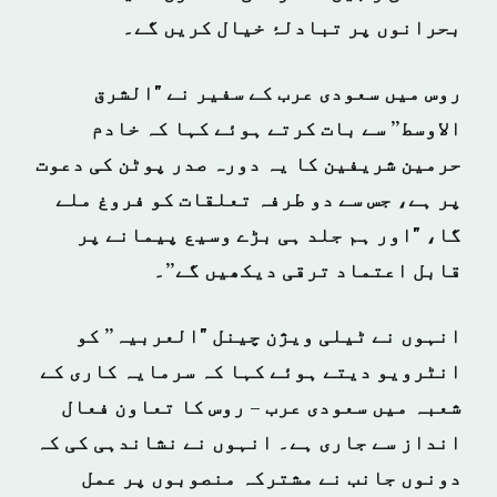
بحرانوں پر تبادلۂ خیال کریں گے۔
روس میں سعودی عرب کے سفیر نے "الشرق
الاوسط” سے بات کرتے ہوئے کہا کہ خادم
حرمین شریفین کا یہ دورہ صدر پوٹن کی دعوت
پر ہے، جس سے دو طرفہ تعلقات کو فروغ ملے
گا، "اور ہم جلد ہی بڑے وسیع پیمانے پر
قابل اعتماد ترقی دیکھیں گے”۔
انہوں نے ٹیلی ویژن چینل "العربیہ” کو
انٹرویو دیتے ہوئے کہا کہ سرمایہ کاری کے
شعبہ میں سعودی عرب – روس کا تعاون فعال
انداز سے جاری ہے۔ انہوں نے نشاندہی کی کہ
دونوں جانب نے مشترکہ منصوبوں پر عمل