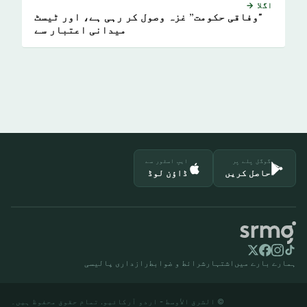
اگلا →
"وفاقی حکومت” غزہ وصول کر رہی ہے، اور ٹیسٹ
میدانی اعتبار سے
گوگل پلے پر
ایپ اسٹور سے
حاصل کریں
ڈاؤن لوڈ
ہمارے بارے میں
اشتہار
شرائط و ضوابط
رازداری پالیسی
© الشرق الأوسط - اردو آرکائیو. تمام حقوق محفوظ ہیں۔