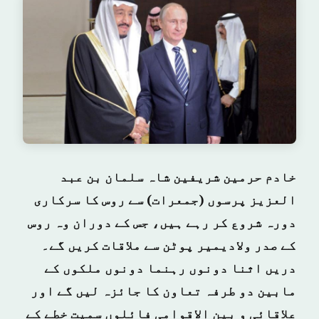
خادم حرمین شریفین شاہ سلمان بن عبد
العزیز پرسوں (جمعرات) سے روس کا سرکاری
دورہ شروع کر رہے ہیں، جس کے دوران وہ روس
کے صدر ولادیمیر پوٹن سے ملاقات کریں گے۔
دریں اثنا دونوں رہنما دونوں ملکوں کے
مابین دو طرفہ تعاون کا جائزہ لیں گے اور
علاقائی و بین الاقوامی فائلوں سمیت خطے کے