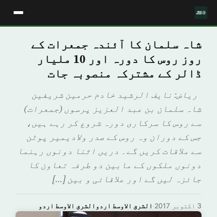
شاہ سلمان کا آئندہ جمعرات کے
روز روس کا دورہ اور 10 ملیار
ڈالر کے مشترکہ منصوبہ جات
رياض: نايف الرشيد خادم حرمین شریفین
شاہ سلمان بن عبد العزیز پرسوں (جمعرات)
سے روس کا سرکاری دورہ شروع کر رہے ہیں،
جس کے دوران وہ روس کے صدر ولادیمیر پوٹن
سے ملاقات کریں گے۔ دریں اثنا دونوں رہنما
دونوں ملکوں کے مابین دو طرفہ تعاون کا
جائزہ لیں گے اور علاقائی و بین […]
3 اکتوبر 2017
·
الشرق الاوسط اردوالشرق الاوسط اردو