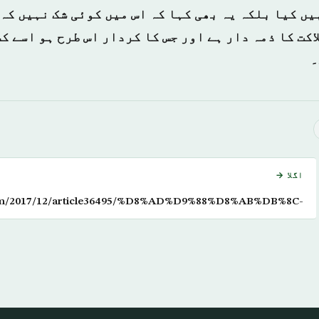
کت کا ذمہ دار ہے اور جس کا کردار اس طرح ہو اسے ک
۔
اگلا →
com/2017/12/article36495/%D8%AD%D9%88%D8%AB%DB%8C-
%D8%A6%D8%B1%D9%86%DA%AF-
%DA%BA-%D8%B5%D8%A7%D9%84%D8%AD-
-%D8%B1%D8%B4%D8%AA%DB%81-
%D8%B1%D9%88%DA%BA-%D8%A7%D9%88%D8%B1-