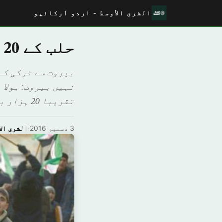
الشرق الأوسط - اردو آرکائیو
حلب کے 20 ہزار بچے گھر چھوڑنے پر مجبور
بیروت سے ترکی کے 
نہیں بیروت: بولا 
تقریبا 20 ہزار بچے اپنے گھروں کو چھورڑ کر فرار ہو گئے ہیں اور آگاہ کیا ہے کہ […]
3 دسمبر 2016
·
الشرق الا