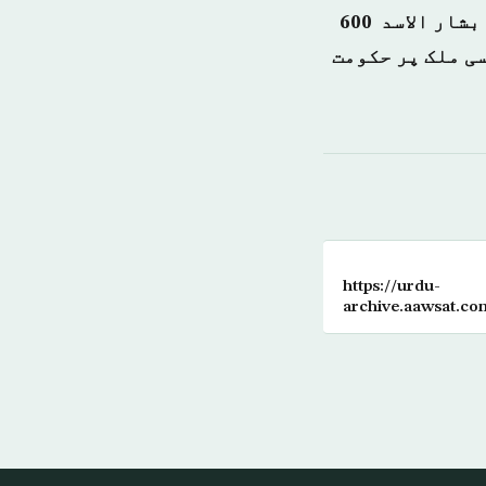
اسی پر اکتفاء نہیں کیا بلکہ یہ بھی کہا کہ اس میں کوئی شک نہیں کہ بشار الاسد 600
سی ملک پر حکومت
https://urdu-
archive.aawsat.
%D9%81%D8%A7
%D9%85%DB%8C
%DA%A9%DB%92
%D8%AF%D8%A7
%D8%A7