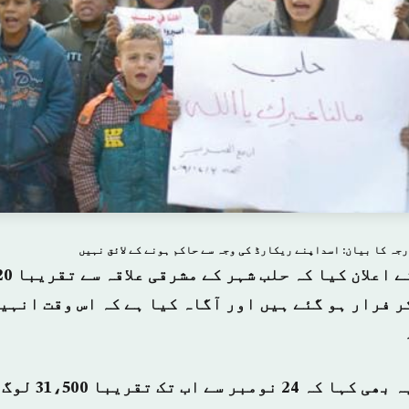
جہ کا بیان: اسداپنے ریکارڈ کی وجہ سے حاکم ہونے کے لائق نہیں
ر فرار ہو گئے ہیں اور آگاہ کیا ہے کہ اس وقت انہی
اقوام متحدہ نے یہ ب