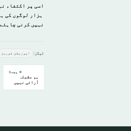
ہزار لوگوں کی ہلا
نہیں کرنی چاہئے
ٹیگز:
اپوزیشن فورسز
← پچھلا
ہم مقبلہ
آرائی نہیں
چاہتے دوست
چاہتے ہیں۔۔
پوٹن