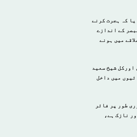
United Nations Ch) اندازہ لگایا کہ ہجرت کرنے
ے شامی مبصر کے اندازے
لاقے میں ہونے
 اورکل شیخ سعید
ائیوں میں داخل
ری طور پر فائر
ور نازک ہے،