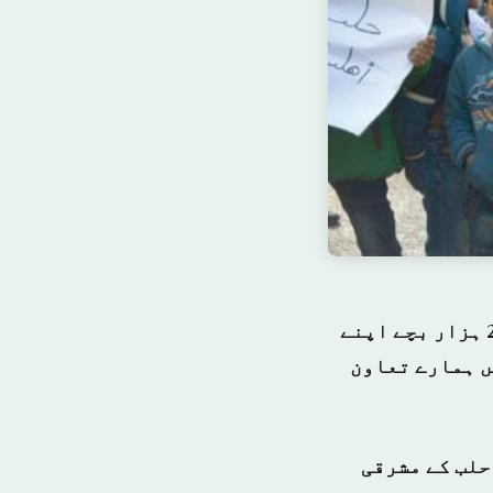
کل اقوام متحدہ نے اعلان کیا کہ حلب شہر کے مشرقی علاقہ سے تقریبا 20 ہزار بچے اپنے
ں ہمارے تعاون
ھی کہا کہ 24 نومبر سے اب تک تقریبا 31،500 لوگ حلب کے مشرقی