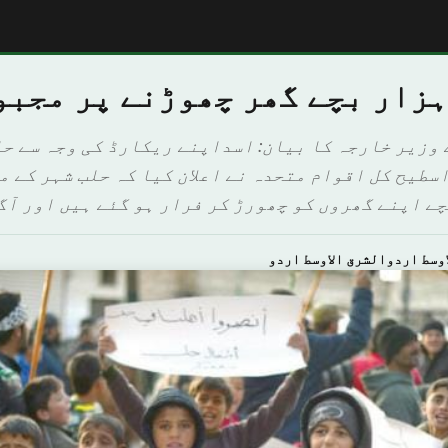
وزیر خارجہ کا بیان: اسداپنے ریکارڈ کی وجہ سے حا
اسطیح کل اقوام متحدہ نے اعلان کیا کہ حلب شہر کے م
وسط اردوالشرق الاوسط اردو