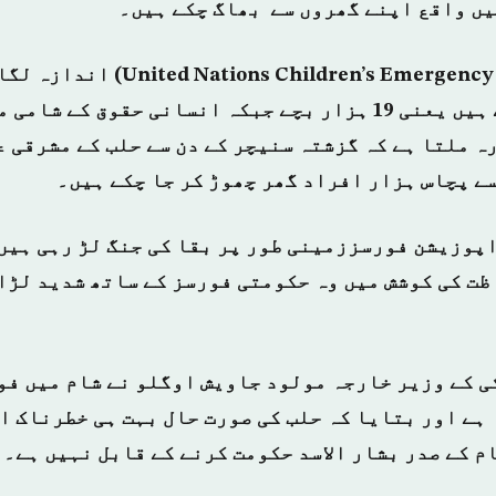
یں واقع اپنے گھروں سے بھاگ چکے ہیں۔
یونیسف نے (ildren’s Emergency Fund
والے 60 فیصد بچے ہیں یعنی 19 ہزار بچے جبکہ انسانی حقوق ک
ہ ملتا ہے کہ گزشتہ سنیچر کے دن سے حلب کے مشرقی ع
سے پچاس ہزار افراد گھر چھوڑ کر جا چکے ہیں۔
اپوزیشن فورسززمینی طور پر بقا کی جنگ لڑ رہی ہیں
اظت کی کوشش میں وہ حکومتی فورسز کے ساتھ شدید لڑ
ی کے وزیر خارجہ مولود جاویش اوگلو نے شام میں فو
 ہے اور بتایا کہ حلب کی صورت حال بہت ہی خطرناک ا
م کے صدر بشار الاسد حکومت کرنے کے قابل نہیں ہے۔