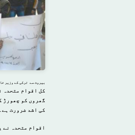
بیروت سے ترکی کے وزیر خار
گھروں کو چھورڑ ک
کی اشد ضرورت ہے۔