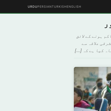
URDU
PERSIAN
TURKISH
ENGLISH
کم ہونے کے لائق
شرقی علاقہ سے