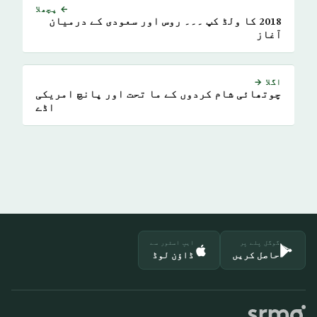
← پچھلا
2018 کا ولڈ کپ ۔۔۔ روس اور سعودی کے درمیان
آغاز
اگلا →
چوتھائی شام کردوں کے ما تحت اور پانچ امریکی
اڈے
گوگل پلے پر
ایپ اسٹور سے
حاصل کریں
ڈاؤن لوڈ