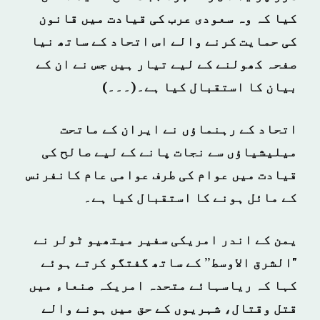
کیا کہ وہ سعودی عرب کی قیادت میں قانون
کی حمایت کرنے والے اس اتحاد کے ساتھ نیا
صفحہ کھولنے کے لیے تیار ہیں جس نے ان کے
بیان کا استقبال کیا ہے۔(۔۔۔)
اتحاد کے رہنماؤں نے ایران کے ماتحت
میلیشیاؤں سے نجات پانے کے لیے صالح کی
قیادت میں عوام کی طرف عوامی عام کانفرنس
کے مائل ہونے کا استقبال کیا ہے۔
یمن کے اندر امریکی سفیر میتھیو ٹولر نے
"الشرق الاوسط” کے ساتھ گفتگو کرتے ہوئے
کہا کہ ریاسہائے متحدہ امریکہ صنعاء میں
قتل وقتال، شہریوں کے حق میں ہونے والے