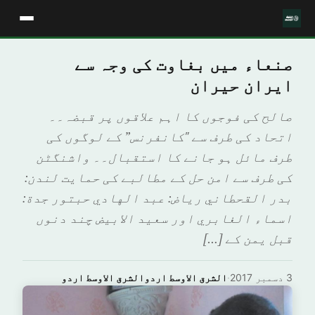
صنعاء میں بغاوت کی وجہ سے
ایران حیران
صالح کی فوجوں کا اہم علاقوں پر قبضہ۔۔
اتحاد کی طرف سے "کانفرنس” کے لوگوں کی
طرف مائل ہو جانے کا استقبال۔۔ واشنگٹن
کی طرف سے امن حل کے مطالبے کی حمایت لندن:
بدر القحطاني رياض: عبد الهادي حبتور جدة:
اسماء الغابري اور سعيد الابيض چند دنوں
قبل یمن کے […]
3 دسمبر 2017
·
الشرق الاوسط اردوالشرق الاوسط اردو