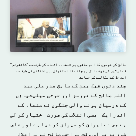
صالح کی فوجوں کا اہم علاقوں پر قبضہ۔۔ اتحاد کی طرف سے "کانفرنس”
کے لوگوں کی طرف مائل ہو جانے کا استقبال۔۔ واشنگٹن کی طرف سے
امن حل کے مطالبے کی حمایت
چند دنوں قبل یمن کے سابق صدر علی عبد
اللہ صالح کے فورسز اور حوثی میلیشیاؤں
کے درمیان ہونے والی جنگوں نے صنعاء کے
اندر ایک ایسی انقلاب کی صورت اختیار کر لی
ہے جس نے ایران کو حیران کر دیا ہے اور خاص
طور پر یہ اس وقت ہوا جب صالح نے یہ اعلان