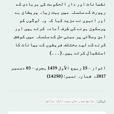
نقصانات اور دار الحکومت کی بربادی کے
رپورٹ کے سلسلہ میں بہت زیاہ پریشان ہے
اور انہوں نے مزید کہا کہ وہ لوگوں کو
پرسکون ہونے کی طرف آمادہ کرتے ہیں اور
امن وسلاتی پر مبنی حل کے سلسلہ میں کوشش
کرنے کے لیے مختلف فریقوں کے بیانات کا
استقبال کرتے ہیں۔(۔۔۔)
اتوار – 15 ربيع الأول 1439 ہجری – 03 دسمبر
2017ء شمارہ نمبر: (14250)
ٹیگز:
سابق صدر علی عبد اللہ صالح