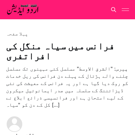
پہلا صفحہ
فرانس میں سیاہ منگل کی
افراتفری
پیرس: "الشرق الاوسط" مسلسل کئی مہینوں تک مسلسل
چلنے والے ہڑتال کے پہلے دن فرانس کی ریل خدمات
کو روک دیا گیا ہے اور یہ فرانس کے معیشت کی نئی
ڈیزائننگ کے سلسلہ میں صدر ایمانوئیل میکرون
کے لیے امتحان ہے اور فرانسیسی ذرائع ابلاغ نے
کل کے دن کو "سیاہ […]