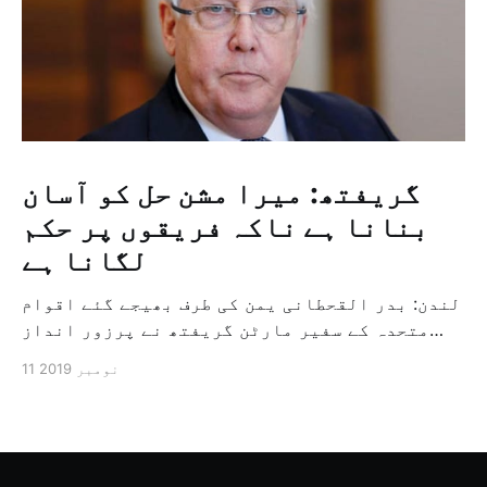
گریفتھ: میرا مشن حل کو آسان
بنانا ہے ناکہ فریقوں پر حکم
لگانا ہے
لندن: بدر القحطانی یمن کی طرف بھیجے گئے اقوام
متحدہ کے سفیر مارٹن گریفتھ نے پرزور انداز
میں کہا کہ وہ یمن میں جنگ کے خاتمہ کے لئے
11 نومبر 2019
ثالثی اور اس کشمکش کی حدبندی کرنے کے لئے ایک
وسیع معاہدہ کرنے کے سلسلہ میں مدد کرنے کا
کردار ادا کر رہے ہیں […]