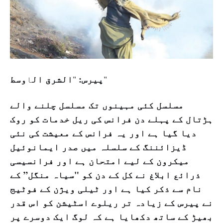
پیرس:
الشرق ال
وسط
"
"
ا
مسلسل کئی مہینوں تک مسلسل چلنے والے
ہڑتال کے پہلے دن فرانس کی ریل خدمات کو روک
دیا گیا ہے اور یہ فرانس کے معیشت کی نئی
ڈیزائننگ کے سلسلہ میں صدر ایمانوئیل
میکرون کے لیے امتحان ہے اور فرانسیسی
ذرائع ابلاغ نے کل کے دن کو "سیاہ منگل” کے
نام سے ذکر کیا ہے اور ٹیلی ویژن کے فوٹیج
نے پیرس کے زیادہ تر ریلوے اسٹیشن کو اس قدر
بھیڑ کے ساتھ دکھایا ہے کہ لوگ ایک دوسرے پر