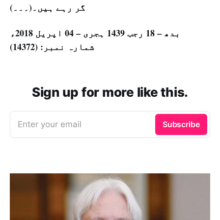
گر رہے ہیں۔(۔۔۔)
بدھ – 18 رجب 1439 ہجری – 04 اپریل 2018ء
شمارہ نمبر: (14372)
Sign up for more like this.
Enter your email
Subscribe