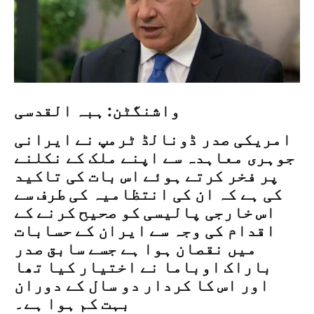
واشنگٹن: ہبہ القدسی
امریکی صدر ڈونالڈ ٹرمپ نے ایرانی
جوہری معاہدہ سے اپنے ملک کے نکلنے
پر فخر کرتے ہوئے اس بات کی تاکید
کی ہے کہ ان کی انتظامیہ کی طرف سے
اس خارجی پالیسی کو صحیح کرنے کے
اقدام کی وجہ سے ایران کے حسابات
میں نقصان ہوا ہے جسے سابق صدر
باراک اوباما نے اختیار کیا تھا
اور اس کا کردار دو سال کے دوران
بہت کم ہوا ہے۔