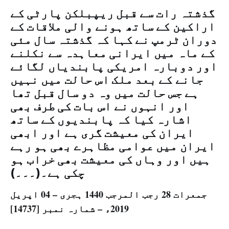
گذشتہ رات سے قبل ریپبلکن پارٹی کے
اراکین کے ساتھ ہونے والی ملاقات کے
دوران ٹرمپ نے کہا کہ گذشتہ سال مئی
کے ماہ میں ایرانی معاہدہ سے نکلنے
اور دوبارہ امریکی پابندیاں لگائے
جانے کے بعد ملک اس حالت میں نہیں
ہے جس حالت میں وہ دو سال قبل تھا
اور انہوں نے اس بات کی طرف بھی
اشارہ کیا کہ پابندیوں کے ساتھ
ایران کی معیشت گری ہے اور ابھی
ایران میں عوامی مظاہرے بھی ہو رہے
ہیں اور وہاں کی معیشت بھی خراب ہو
چکی ہے۔(۔۔۔)
جمعرات 28 رجب المرجب 1440 ہجری – 04 اپریل
2019ء – شمارہ نمبر [14737]