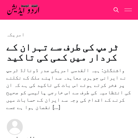
امريكہ
ٹرمپ کی طرف سے تہران کے
کردار میں کمی کی تاکید
واشنگٹن: ہبہ القدسی امریکی صدر ڈونالڈ ٹرمپ
نے ایرانی جوہری معاہدہ سے اپنے ملک کے نکلنے
پر فخر کرتے ہوئے اس بات کی تاکید کی ہے کہ ان
کی انتظامیہ کی طرف سے اس خارجی پالیسی کو صحیح
کرنے کے اقدام کی وجہ سے ایران کے حسابات میں
نقصان ہوا ہے جسے […]