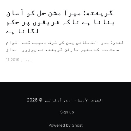
گریفتھ: میرا مشن حل کو آسان
بنانا ہے ناکہ فریقوں پر حکم
لگانا ہے
لندن: بدر القحطانی یمن کی طرف بھیجے گئے اقوام
متحدہ کے سفیر مارٹن گریفتھ نے پرزور انداز
میں کہا کہ وہ یمن میں جنگ کے خاتمہ کے لئے
11 نومبر 2019
ثالثی اور اس کشمکش کی حدبندی کرنے کے لئے ایک
وسیع معاہدہ کرنے کے سلسلہ میں مدد کرنے کا
کردار ادا کر رہے ہیں […]
الشرق الأوسط - اردو آرکائیو
© 2026
Sign up
Powered by Ghost