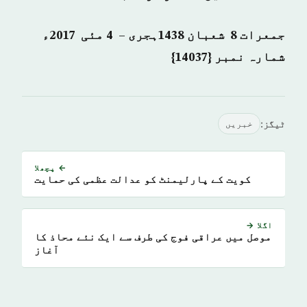
جمعرات 8 شعبان 1438ہجری – 4 مئی 2017ء
شمارہ نمبر {14037}
ٹیگز:
خبريں
← پچھلا
کویت کے پارلیمنٹ کو عدالت عظمی کی حمایت
اگلا →
موصل میں عراقی فوج کی طرف سے ایک نئے محاذ کا
آغاز