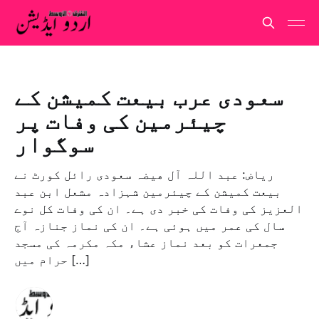
سعودی عرب بیعت کمیشن کے
چیئرمین کی وفات پر
سوگوار
ریاض: عبد اللہ آل ھیضہ سعودی رائل کورٹ نے
بیعت کمیشن کے چیئرمین شہزادہ مشعل ابن عبد
العزیز کی وفات کی خبر دی ہے۔ ان کی وفات کل نوے
سال کی عمر میں ہوئی ہے۔ ان کی نماز جنازہ آج
جمعرات کو بعد نماز عشاء مکہ مکرمہ کی مسجد
حرام میں […]