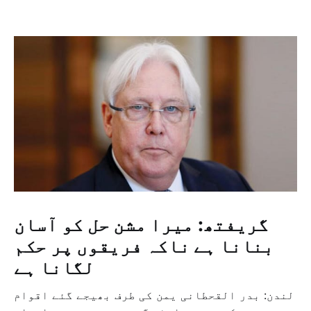
گریفتھ: میرا مشن حل کو آسان
بنانا ہے ناکہ فریقوں پر حکم
لگانا ہے
لندن: بدر القحطانی یمن کی طرف بھیجے گئے اقوام