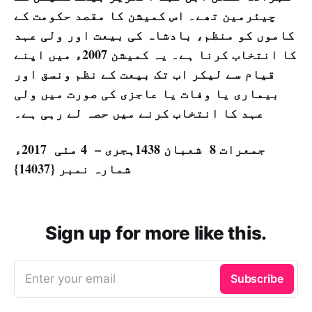
چیئرمین تھے۔ اس کمیشن کا مقصد حکومت کے
کاموں کو منظم، بادشاہ کی بیعت اور ولی عہد
کا انتخاب کرنا ہے۔ یہ کمیشن 2007ء میں اپنے
قیام سے لیکر اب تک بیعت کے نظم ونسق اور
بیماری یا وفات یا عاجزی کی صورت میں ولی
عہد کا انتخاب کرنے میں حصہ لے رہی ہے۔
جمعرات 8 شعبان 1438ہجری – 4 مئی 2017ء
شمارہ نمبر {14037}
Sign up for more like this.
Enter your email
Subscribe