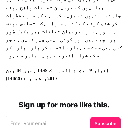
بھائیوں کے درمیان تعلقات واضح ہونے
چاہئے۔ انہوں نے مزید کہا ہے کہ سارے خطرات
کو ختم کرنے کے لئے ہمارا ایک اتحادی موقف
ہے اور ہمارے درمیان تعلقات بھی مکمل طور
پر اچھے ہیں اور کوئی ایسی چیز نہیں ہے جو
کسی بھی سمت سے ہمارے اتحاد کو پارہ پارہ کر
سکے خواہ اندر سے ہو یا باہر سے ہو۔
اتوار 9 رمضان المبارک 1438 ہجری­ 04 جون
2017ء شمارہ: (14068)
Sign up for more like this.
Enter your email
Subscribe