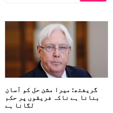
گریفتھ: میرا مشن حل کو آسان
بنانا ہے ناکہ فریقوں پر حکم
لگانا ہے