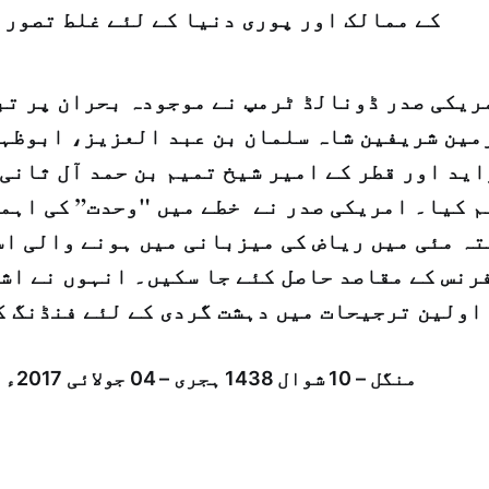
کے ممالک اور پوری دنیا کے لئے غلط تصور 
ریکی صدر ڈونالڈ ٹرمپ نے موجودہ بحران پر تبا
مین شریفین شاہ سلمان بن عبد العزیز، ابوظہب
اید اور قطر کے امیر شیخ تمیم بن حمد آل ثانی
 کیا۔ امریکی صدر نے خطے میں "وحدت” کی اہمی
ہ مئی میں ریاض کی میزبانی میں ہونے والی اسل
نس کے مقاصد حاصل کئے جا سکیں۔ انہوں نے اشا
اولین ترجیحات میں دہشت گردی کے لئے فنڈنگ ک
منگل – 10 شوال 1438 ہجری – 04 جولائی 2017ء شمارہ: (14098)