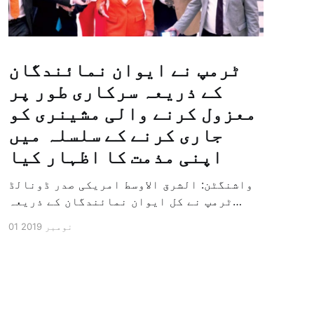
ٹرمپ نے ایوان نمائندگان
کے ذریعہ سرکاری طور پر
معزول کرنے والی مشینری کو
جاری کرنے کے سلسلہ میں
اپنی مذمت کا اظہار کیا
واشنگٹن: الشرق الاوسط امریکی صدر ڈونالڈ
ٹرمپ نے کل ایوان نمائندگان کے ذریعہ
سرکاری طور پر معزول کرنے والی مشینری کو
01 نومبر 2019
جاری کرنے کے سلسلہ میں اپنی مذمت کا
اظہار کیا ہے اور کہا ہے کہ امریکی تاریخ
کی سب سے بڑی سیاسی بائکاٹ کی مہم ہے۔
وائٹ ہاؤس […]