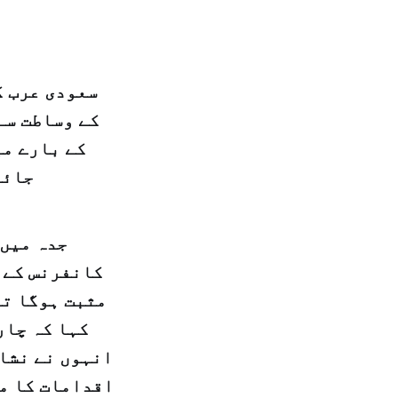
سعودی عرب ک
کے وساطت سے
کے بارے می
جائز
جدہ میں 
کانفرنس کے 
مثبت ہوگا تا
کہا کہ چار
انہوں نے نشان
اقدامات کا مق