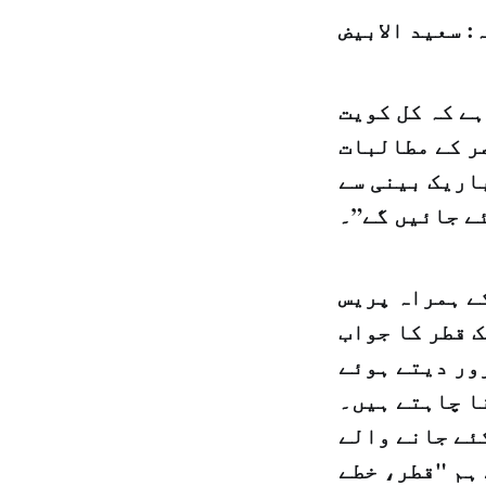
: سعيد الابيض
ے کہ کل کویت
ر کے مطالبات
اریک بینی سے
ے جائیں گے”۔
ے ہمراہ پریس
 قطر کا جواب
ور دیتے ہوئے
ا چاہتے ہیں۔
کئے جانے والے
ہم "قطر، خطے