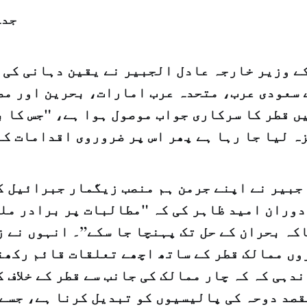
جدہ
ے وزیر خارجہ عادل الجبیر نے یقین دہانی کی ہ
 سعودی عرب، متحدہ عرب امارات، بحرین اور مص
ں قطر کا سرکاری جواب موصول ہوا ہے، "جس کا ب
ہ لیا جا رہا ہے پھر اس پر ضروروی اقدامات کئ
جبیر نے اپنے جرمن ہم منصب زیگمار جبرائیل ک
دوران امید ظاہر کی کہ "مطالبات پر برادر ملک
کہ بحران کے حل تک پہنچا جا سکے”۔ انہوں نے ز
وں ممالک قطر کے ساتھ اچھے تعلقات قائم رکھن
دہی کہ کہ چار ممالک کی جانب سے قطر کے خلاف 
صد دوحہ کی پالیسیوں کو تبدیل کرنا ہے، جسے 