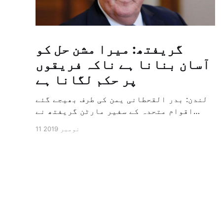
گریفتھ: میرا مشن حل کو
آسان بنانا ہے ناکہ فریقوں
پر حکم لگانا ہے
لندن: بدر القحطانی یمن کی طرف بھیجے گئے
اقوام متحدہ کے سفیر مارٹن گریفتھ نے
پرزور انداز میں کہا کہ وہ یمن میں جنگ کے
11 نومبر 2019
خاتمہ کے لئے ثالثی اور اس کشمکش کی
حدبندی کرنے کے لئے ایک وسیع معاہدہ کرنے
کے سلسلہ میں مدد کرنے کا کردار ادا کر
رہے ہیں […]