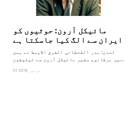
مائیکل آرون: حوثیوں کو
ایران سے الگ کیا جاسکتا ہے
لندن: بدر القحطانی الشرق الاوسط نے یمن
میں برطانوی سفیر مائیکل آرون سے ٹیلیفون
پر ہونے والے انٹرویو کے دوران سوال کیا
01 نومبر 2019
کہ کیا ایران کو حوثیوں سے الگ کیا جاسکتا
ہے؟ تو انہوں نے جواب کے طور پر کہا کہ ہاں
کیا جا سکتا ہے اور انہوں نے یہ بھی کہا
[…]