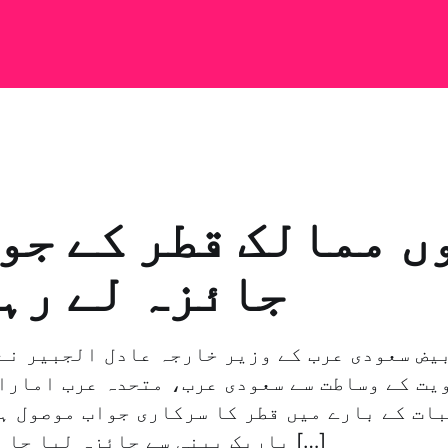
ں ممالک قطر کے جو
جائزہ لے رہ
ویت کے وساطت سے سعودی عرب، متحدہ عرب امارا
ات کے بارے میں قطر کا سرکاری جواب موصول ہو
باریک بینی سے جائزہ لیا جا رہا ہے پھر اس […]