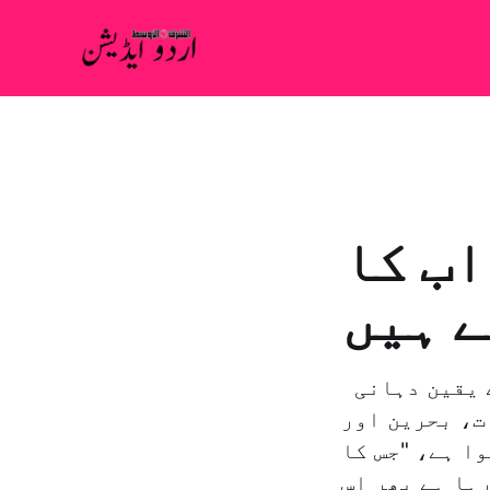
اب کا
ے ہیں
جدہ: سعيد الابيض سعودی عرب کے وزیر خارجہ عادل الجبیر نے یقین دہانی
ت، بحرین اور
ا ہے، "جس کا