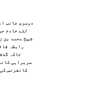
دوسری جانب ام
لئے خادم حر
شیخ محمد بن ز
رابطہ قائم
تاکہ گذشت
سربراہی کانفر
کانفرنس کی 