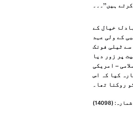
کرتے ہیں”۔۔۔
دلۂ خیال کے
ی کے ولی عہد
 سے ٹیلی فونک
ت پر زور دیا
امی – امریکی
رہ کیا کہ اس
و روکنا تھا۔