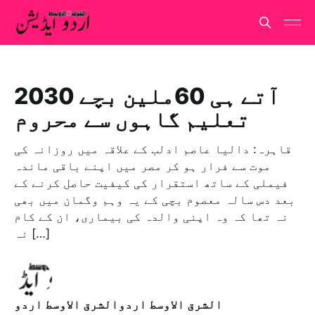
2030 آتے ہی 60ملین بچے
تعلیم گاہوں سے محروم
قاہرہ: دالیا عاصم ادلب کے علاقہ میں روزانہ کی
موت سے فرار ہو کر مصر میں اپنے باقی ماندہ
فیملی کے ساتھ استقرار کی کیفیت حاصل کرنے کے
بعد دس سالہ معصوم بچی کے یہ وہم وگمان میں بھی
نہ تھا کہ وہ اپنی والدہ کی بیماری، ان کے کام
نہ […]
الشرق الاوسط اردوالشرق الاوسط اردو