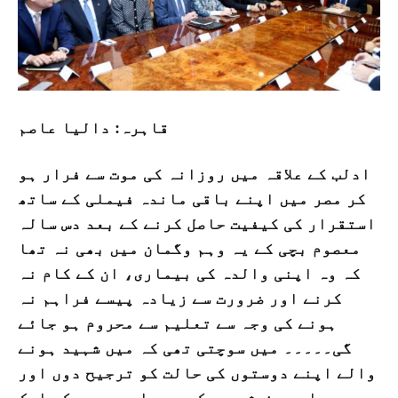
قاہرہ: دالیا عاصم
ادلب کے علاقہ میں روزانہ کی موت سے فرار ہو
کر مصر میں اپنے باقی ماندہ فیملی کے ساتھ
استقرار کی کیفیت حاصل کرنے کے بعد دس سالہ
معصوم بچی کے یہ وہم وگمان میں بھی نہ تھا
کہ وہ اپنی والدہ کی بیماری، ان کے کام نہ
کرنے اور ضرورت سے زیادہ پیسے فراہم نہ
ہونے کی وجہ سے تعلیم سے محروم ہو جائے
گی۔۔۔۔۔ میں سوچتی تھی کہ میں شہید ہونے
والے اپنے دوستوں کی حالت کو ترجیح دوں اور
میں ابھی خوش ہوں کہ میں ابھی مصر کے ایک