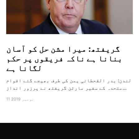
گریفتھ: میرا مشن حل کو آسان
بنانا ہے ناکہ فریقوں پر حکم
لگانا ہے
لندن: بدر القحطانی یمن کی طرف بھیجے گئے اقوام
متحدہ کے سفیر مارٹن گریفتھ نے پرزور انداز
میں کہا کہ وہ یمن میں جنگ کے خاتمہ کے لئے
11 نومبر 2019
ثالثی اور اس کشمکش کی حدبندی کرنے کے لئے ایک
وسیع معاہدہ کرنے کے سلسلہ میں مدد کرنے کا
کردار ادا کر رہے ہیں […]