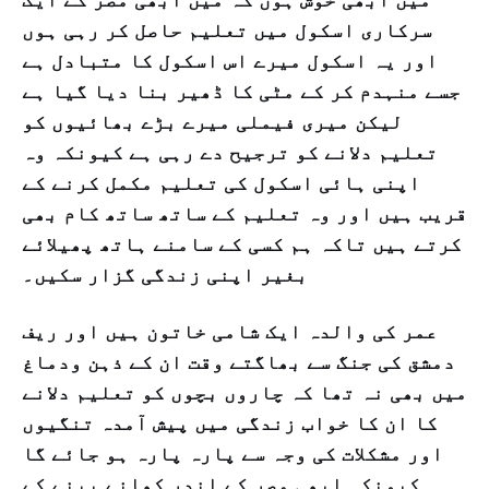
سرکاری اسکول میں تعلیم حاصل کر رہی ہوں
اور یہ اسکول میرے اس اسکول کا متبادل ہے
جسے منہدم کر کے مٹی کا ڈھیر بنا دیا گیا ہے
لیکن میری فیملی میرے بڑے بھائیوں کو
تعلیم دلانے کو ترجیح دے رہی ہے کیونکہ وہ
اپنی ہائی اسکول کی تعلیم مکمل کرنے کے
قریب ہیں اور وہ تعلیم کے ساتھ ساتھ کام بھی
کرتے ہیں تاکہ ہم کسی کے سامنے ہاتھ پھیلائے
بغیر اپنی زندگی گزار سکیں۔
عمر کی والدہ ایک شامی خاتون ہیں اور ریف
دمشق کی جنگ سے بھاگتے وقت ان کے ذہن ودماغ
میں بھی نہ تھا کہ چاروں بچوں کو تعلیم دلانے
کا ان کا خواب زندگی میں پیش آمدہ تنگیوں
اور مشکلات کی وجہ سے پارہ پارہ ہو جائے گا
کیونکہ ابھی مصر کے اندر کھانے پینے کے