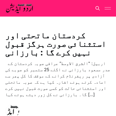
کردستان ماتحتی اور
استثنائی صورت ہرگز قبول
نہیں کرے گا : بارزانی
اربیل: "الشرق الاوسط” عراقی صوبہ کردستان کے
صدر مسعود بارزانی نے اگلے 25 ستمبر کو صوبے کی
آزادی پر ریفرنڈم کرانے کے موقف کا کل پھر سے
اعادہ کرتے ہوئے اشارہ کیا ہے کہ صوبہ ماتحتی
اور استثنائی حالت کو کسی صورت قبول نہیں کرے
گا۔ بارزانی نے کل زور دیتے ہوئے کہا […]