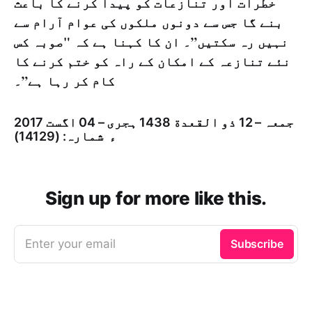
خطرات اور تنازعات کو پیدا کرنے کا باعث
بنے گا جس سے دونوں ملکوں کی عوام آرام سے
نہیں رہ سکتیں”۔ ان کا کہنا ہے کہ "صوبہ کس
نئے تنازعہ کے امکان کے راہ کو ختم کرنے کا
کام کر رہا ہے”۔
جمعہ – 12 ذو القعدة 1438 ہجری – 04 اگست 2017
ء شمارہ: (14129)
Sign up for more like this.
Enter your email
Subscribe