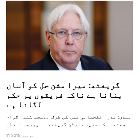
گریفتھ: میرا مشن حل کو آسان
بنانا ہے ناکہ فریقوں پر حکم
لگانا ہے
لندن: بدر القحطانی یمن کی طرف بھیجے گئے اقوام
متحدہ کے سفیر مارٹن گریفتھ نے پرزور انداز
میں کہا کہ وہ یمن میں جنگ کے خاتمہ کے لئے
11 نومبر 2019
ثالثی اور اس کشمکش کی حدبندی کرنے کے لئے ایک