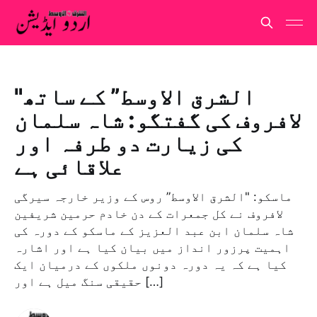
"الشرق الاوسط” کے ساتھ
لافروف کی گفتگو: شاہ سلمان
کی زیارت دو طرفہ اور
علاقائی ہے
ماسکو: "الشرق الاوسط” روس کے وزیر خارجہ سیرگی
لافروف نے کل جمعرات کے دن خادم حرمین شریفین
شاہ سلمان ابن عبد العزیز کے ماسکو کے دورہ کی
اہمیت پرزور انداز میں بیان کیا ہے اور اشارہ
کیا ہے کہ یہ دورہ دونوں ملکوں کے درمیان ایک
حقیقی سنگ میل ہے اور […]