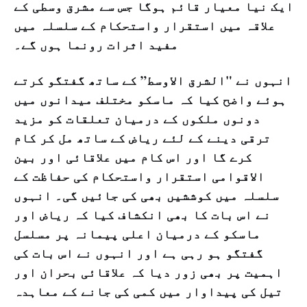
ایک نیا معیار قائم ہوگا جس سے مشرق وسطی کے
علاقہ میں استقرار واستحکام کے سلسلہ میں
مفید اثرات رونما ہوں گے۔
انہوں نے "الشرق الاوسط” کے ساتھ گفتگو کرتے
ہوئے واضح کیا کہ ماسکو مختلف میدانوں میں
دونوں ملکوں کے درمیان تعلقات کو مزید
ترقی دینے کے لئے ریاض کے ساتھ مل کر کام
کرے گا اور اس کام میں علاقائی اور بین
الاقوامی استقرار واستحکام کی حفاظت کے
سلسلہ میں کوششیں بھی کی جائیں گی۔ انہوں
نے اس بات کا بھی انکشاف کیا کہ ریاض اور
ماسکو کے درمیان اعلی پیمانہ پر مسلسل
گفتگو ہو رہی ہے اور انہوں نے اس بات کی
اہمیت پر بھی زور دیا کہ علاقائی بحران اور
تیل کی پیداوار میں کمی کی جانے کے معاہدہ