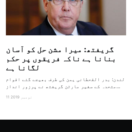
گریفتھ: میرا مشن حل کو آسان
بنانا ہے ناکہ فریقوں پر حکم
لگانا ہے
لندن: بدر القحطانی یمن کی طرف بھیجے گئے اقوام
متحدہ کے سفیر مارٹن گریفتھ نے پرزور انداز
میں کہا کہ وہ یمن میں جنگ کے خاتمہ کے لئے
11 نومبر 2019
ثالثی اور اس کشمکش کی حدبندی کرنے کے لئے ایک
وسیع معاہدہ کرنے کے سلسلہ میں مدد کرنے کا
کردار ادا کر رہے ہیں […]