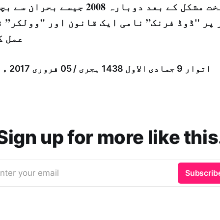
انہوں نے سخت مشکل کے بعد دوبارہ 2008 ج
 پر "ڈوڈ فرنک” نامی ایک قانون اور "وولکر” ن
عمل ک
اتوار 9 جمادى الاول 1438 ہجری /­ 05 فروری 2017 ء شمارہ: (13949)
Sign up for more like this
nter your email
Subscrib