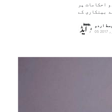
(3 جنوری) کی شام دو احکامات پر
وسط اردو
2017