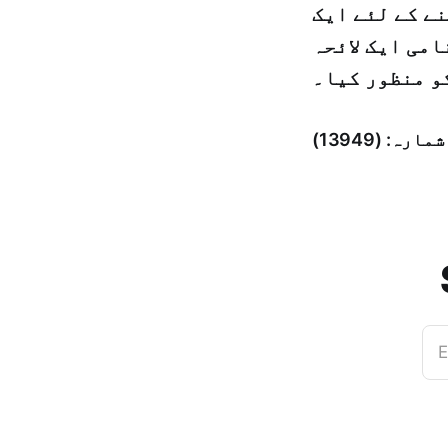
یسے بحران سے بچنے کے لئے ایک
امی ایک لائحہ
و منظور کیا۔
E