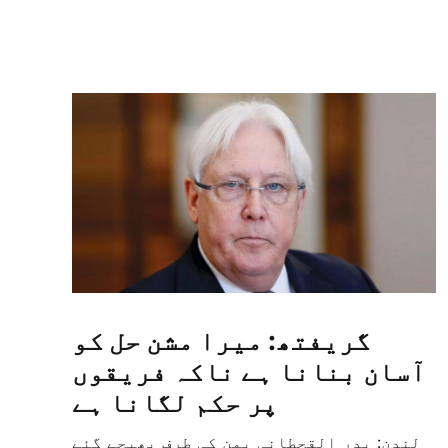
گریفتھ: میرا مشن حل کو
آسان بنانا ہے ناکہ فریقوں
پر حکم لگانا ہے
لندن: بدر القحطانی یمن کی طرف بھیجے گئے