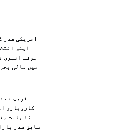
امریکی صدر ڈ
اپنی انتخا
میں مالی بحرا
ٹرمپ نے ت
کاروباری اد
کا باعث بن
سابق صدر بارا