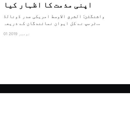
اپنی مذمت کا اظہار کیا
واشنگٹن: الشرق الاوسط امریکی صدر ڈونالڈ
ٹرمپ نے کل ایوان نمائندگان کے ذریعہ
سرکاری طور پر معزول کرنے والی مشینری کو
01 نومبر 2019
جاری کرنے کے سلسلہ میں اپنی مذمت کا
اظہار کیا ہے اور کہا ہے کہ امریکی تاریخ
کی سب سے بڑی سیاسی بائکاٹ کی مہم ہے۔
وائٹ ہاؤس […]
Powered by Ghost