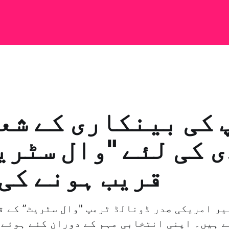
 کی بینکاری کے شع
 کی لئے "وال سٹری
قریب ہونے کی
ے ہیں۔ اپنی انتخابی مہم کے دوران کئے ہوئے 