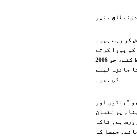
ن: مطلق منير
 کر رہے ہیں۔
کو پورا کرتے
ہوئے انہوں نے پرسوں (3 جنوری) کی شام دو احکامات پر دستخط کئے، جو 2008
ا جائزہ لینے
کی ہیں۔
و "بنکوں اور
ناء پر نقصان
ورت ہے، تاکہ
ائے۔ جیسا کہ