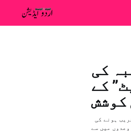
بہ کی
ٹ” کے
 کوشش
لندن: مطلق منير امریکی صدر ڈونالڈ ٹرمپ "وال سٹریٹ” کے قریب ہونے کی
وعدوں میں سے