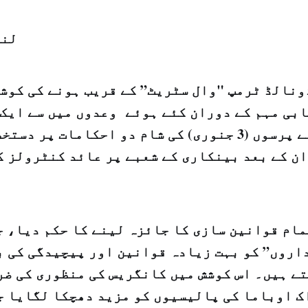
لند
ونالڈ ٹرمپ "وال سٹریٹ” کے قریب ہونے کی کوشش
بی مہم کے دوران کئے ہوئے وعدوں میں سے ایک 
ن کے بعد بینکاری کے شعبے پر عائد کنٹرولز ک
مام قوانین سازی کا جائزہ لینے کا حکم دیا، ج
اروں” کو بہت زیادہ قوانین اور پیچیدگی کی ب
تے ہیں۔ اس کوشش میں کانگریس کی منظوری کی ضر
ک اوباما کی پالیسیوں کو مزید دھچکا لگایا ج