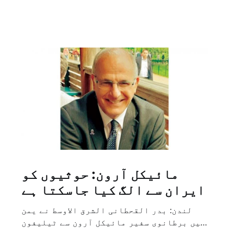
مائیکل آرون: حوثیوں کو
ایران سے الگ کیا جاسکتا ہے
لندن: بدر القحطانی الشرق الاوسط نے یمن
میں برطانوی سفیر مائیکل آرون سے ٹیلیفون