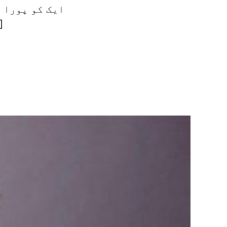
دستخط کئے،