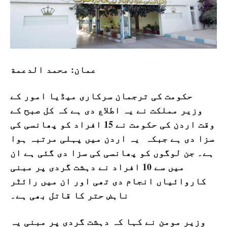
ﻋﻤﺎن: ﻣﺤﻤﺪ اﻟﺪﻋﻤﺔ
حکومت کی ترجمان سرکاری میڈیا امور کے
وزیر مملکت نے یہ اطلاع دی ہے کہ کل صبح کے
وقت اردن کی حکومت نے 15 افراد کو پھانسی کی
سزا دی ہے جبکہ یہ اردن میں پہلی مرتبہ ہوا
ہے۔ جن لوگوں کو پھانسی کی سزا دی گئی ہے ان
میں سے 10 افراد نے دہشت گردی پر مبنی
کاروائیاں انجام دی تھی اور ان میں رائٹر
ناہض حتر کا قاتل بھی ہے۔
وزیر مومن نے کہا کہ دہشت گردی پر مبنی یہ