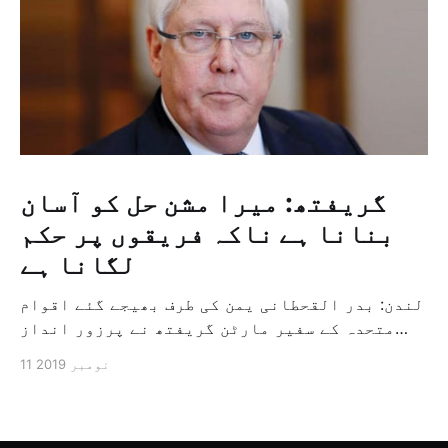
گریفتھ: میرا مشن حل کو آسان
بنانا ہے ناکہ فریقوں پر حکم
لگانا ہے
لندن: بدر القحطانی یمن کی طرف بھیجے گئے اقوام
متحدہ کے سفیر مارٹن گریفتھ نے پرزور انداز
میں کہا کہ وہ یمن میں جنگ کے خاتمہ کے لئے
11 نومبر 2019
ثالثی اور اس کشمکش کی حدبندی کرنے کے لئے ایک
وسیع معاہدہ کرنے کے سلسلہ میں مدد کرنے کا
کردار ادا کر رہے ہیں […]