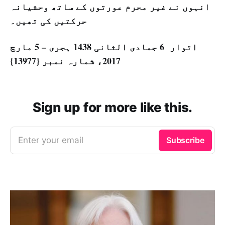
انہوں نے غیر محرم عورتوں کے ساتھ وحشیانہ
حرکتیں کی تھیں۔
اتوار 6 جمادی الثانی 1438 ہجری – 5 مارچ
2017ء شمارہ نمبر {13977}
Sign up for more like this.
Enter your email
Subscribe