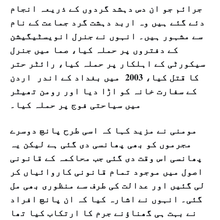
جرائم جو ان دس دہشد گردوں کے ذریعہ انجام
دئے گئے ہیں وہ اربد دہشت گرد جماعت کے نام
سے مشہور ہیں۔ انہوں نے جنرل انویسٹیگیشن
کے دفتروں پر حملہ کیا، صما میں جنرل
سیکورٹی کے اہلکار پر حملہ کیا، رائٹر حتر
کا قتل کیا، 2003 میں بغداد کے اندر اردن
کے سفارت خانہ کو اڑا دیا اور رومن تھیٹر
میں سیاحتی فوج پر حملہ کیا۔
مومنی نے مزید کہا کہ اسی طرح پانچ دوسرے
مجرموں کو بھی پھانسی دی گئی ہے لیکن یہ
پھانسی اس وقت دی گئی جب محاکمہ کے قانونی
اصول میں موجود تمام قانونی کاروائیاں کر
لی گئیں اور عدالت کی طرف سے منظوری بھی مل
گئی۔ انہوں نے اشارہ کیا کہ ان پانچ افراد
نے بہت ہی گھناؤنے جرم کا ارتکاب کیا تھا