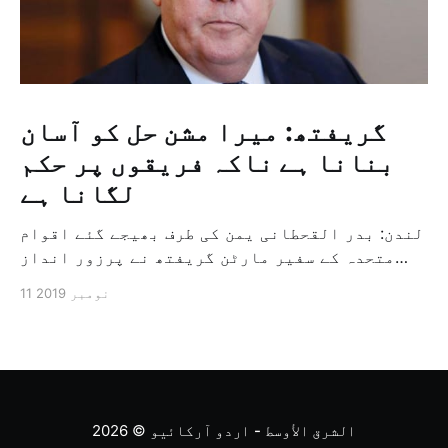
گریفتھ: میرا مشن حل کو آسان
بنانا ہے ناکہ فریقوں پر حکم
لگانا ہے
لندن: بدر القحطانی یمن کی طرف بھیجے گئے اقوام
متحدہ کے سفیر مارٹن گریفتھ نے پرزور انداز
میں کہا کہ وہ یمن میں جنگ کے خاتمہ کے لئے
11 نومبر 2019
ثالثی اور اس کشمکش کی حدبندی کرنے کے لئے ایک
وسیع معاہدہ کرنے کے سلسلہ میں مدد کرنے کا
کردار ادا کر رہے ہیں […]
الشرق الأوسط - اردو آرکائیو
© 2026