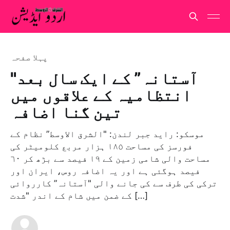
پہلا صفحہ
"آستانہ” کے ایک سال بعد
انتظامیہ کے علاقوں میں
تین گنا اضافہ
موسکو: راید جبر لندن: "الشرق الاوسط” نظام کے
فورسز کی مساحت ١٨٥ ہزار مربع کلومیٹر کی
مساحت والی شامی زمین کے ١٩ فیصد سے بڑھ کر ٦٠
فیصد ہوگئی ہے اور یہ اضافہ روس، ایران اور
ترکی کی طرف سے کی جانے والی "آستانہ” کارروائی
کے ضمن میں شام کے اندر "شدت […]