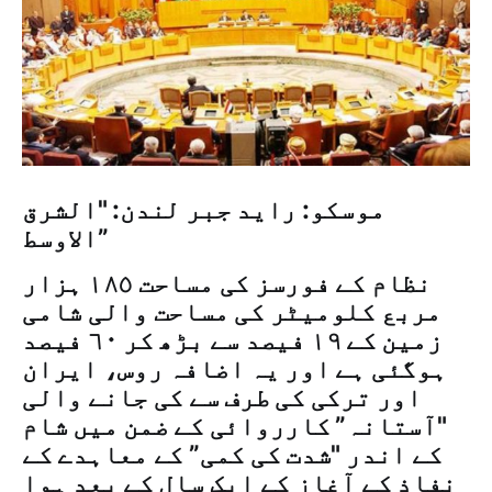
موسکو: راید جبر لندن: "الشرق
الاوسط”
نظام کے فورسز کی مساحت ١٨٥ ہزار
مربع کلومیٹر کی مساحت والی شامی
زمین کے ١٩ فیصد سے بڑھ کر ٦٠ فیصد
ہوگئی ہے اور یہ اضافہ روس، ایران
اور ترکی کی طرف سے کی جانے والی
"آستانہ” کارروائی کے ضمن میں شام
کے اندر "شدت کی کمی” کے معاہدے کے
نفاذ کے آغاز کے ایک سال کے بعد ہوا