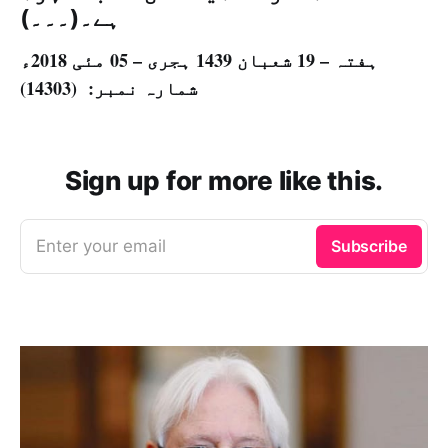
ہے۔(۔۔۔)
ہفتہ – 19 شعبان 1439 ہجری – 05 مئی 2018ء
شمارہ نمبر: (14303)
Sign up for more like this.
Enter your email
Subscribe