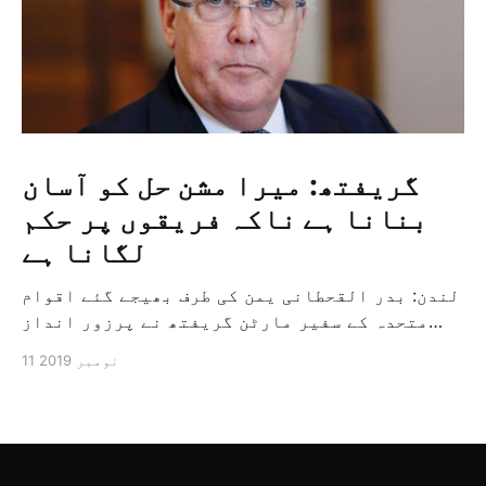
گریفتھ: میرا مشن حل کو آسان
بنانا ہے ناکہ فریقوں پر حکم
لگانا ہے
لندن: بدر القحطانی یمن کی طرف بھیجے گئے اقوام
متحدہ کے سفیر مارٹن گریفتھ نے پرزور انداز
میں کہا کہ وہ یمن میں جنگ کے خاتمہ کے لئے
11 نومبر 2019
ثالثی اور اس کشمکش کی حدبندی کرنے کے لئے ایک
وسیع معاہدہ کرنے کے سلسلہ میں مدد کرنے کا
کردار ادا کر رہے ہیں […]