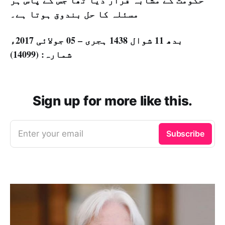
حکومت کے مشابہ قرار دیا تھا جس کے پاس ہر
مسئلہ کا حل بندوق ہوتا ہے۔
بدھ 11 شوال 1438 ہجری – 05 جولائی 2017ء
شمارہ: (14099)
Sign up for more like this.
Enter your email
Subscribe