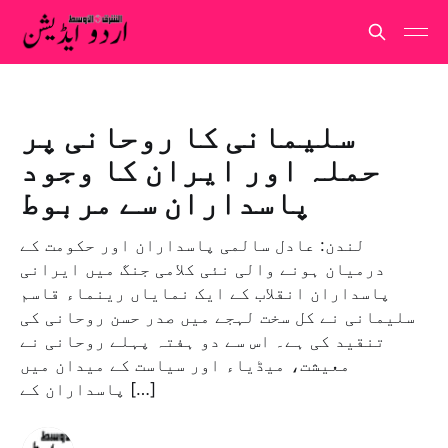
سلیمانی کا روحانی پر
حملہ اور ایران کا وجود
پاسداران سے مربوط
لندن: عادل سالمی پاسداران اور حکومت کے
درمیان ہونے والی نئی کلامی جنگ میں ایرانی
پاسداران انقلاب کے ایک نمایاں رینماء قاسم
سلیمانی نے کل سخت لہجے میں صدر حسن روحانی کی
تنقید کی ہے۔ اس سے دو ہفتہ پہلے روحانی نے
معیشت، میڈیاء اور سیاست کے میدان میں
پاسداران کے […]