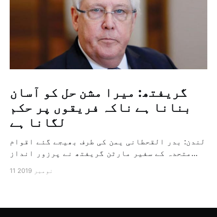
گریفتھ: میرا مشن حل کو آسان
بنانا ہے ناکہ فریقوں پر حکم
لگانا ہے
لندن: بدر القحطانی یمن کی طرف بھیجے گئے اقوام
متحدہ کے سفیر مارٹن گریفتھ نے پرزور انداز
میں کہا کہ وہ یمن میں جنگ کے خاتمہ کے لئے
11 نومبر 2019
ثالثی اور اس کشمکش کی حدبندی کرنے کے لئے ایک
وسیع معاہدہ کرنے کے سلسلہ میں مدد کرنے کا
کردار ادا کر رہے ہیں […]