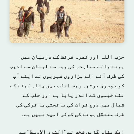
حزب اللہ اور نصرہ فرنٹ کے درمیان میں
ہونے والے معاہدہ کی وجہ سے لبنان سے ادپب
کی طرف آنے الے ہزاروں شہریوں نے اپنے آپ
کو دوسری مرتبہ ریف ادلب میں پناہ لینے کے
لئے خیموں کے اندر پایا ہے اور حلب کے
شمال میں درع فرات کی ماتحتی یا ترکی کی
طرف منتقل ہونے کی کوئی امید نہیں ہے۔
ایک پناہ گزیں شخص نے "الشرق الاوسط” سے