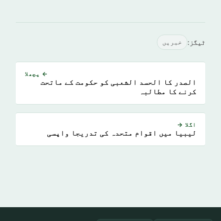
ٹیگز:
خبريں
← پچھلا
الصدر کا الحسد الشعبی کو حکومت کے ماتحت
کرنے کا مطالبہ
اگلا →
لیبیا میں اقوام متحدہ کی تدریجا واپسی