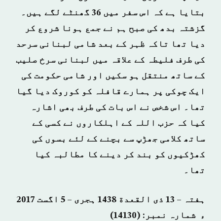
بتایا ہے کہ اس سفر میں 36 گھنٹے لگے ہیں۔
گزشتہ بدھ کی صبح ہم نے جمع ہونا شروع کر
دیا تھا تاکہ ظہر کے بعد شامی لبنانی سرحد
کی طرف فلیطہ کے علاقہ میں لبنانی سرخ صلیب
کے ساتھ منتقل ہو سکیں اور شامی حکومت کی
ایک چوکی پر ہمارے قافلہ کو کوروک دیا گیا
تھا۔ اس شخص نے اس بات کی طرف بھی اشارہ
کیا کہ حزب اللہ کے اہلکاروں نے کسی کے
ساتھ کلامی جھڑپ سے بچنے کے لئے بسوں کی
کھڑکیوں کو بند کر دینے کا مطالبہ کیا
تھا۔
ہفتہ – 13 ذی القعدة 1438 ہجری – 5 اگست 2017
ء شمارہ نمبر: (14130)