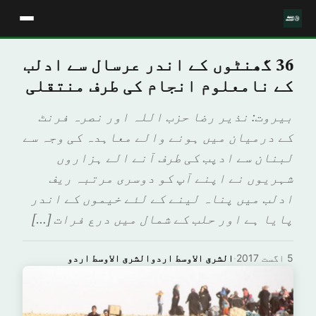
36 گھنٹوں کے اندر عرسال سے ادلب
کے نامعلوم انجام کی طرف منتقلی
بیروت: نذیر رضا حزب اللہ اور نصرہ فرنٹ
کے درمیان میں ہونے والے معاہدہ کی وجہ سے
لبنان سے ادپب کی طرف آنے الے ہزاروں
شہریوں نے اپنے آپ کو دوسری مرتبہ ریف
ادلب میں پناہ لینے کے لئے خیموں کے اندر
پایا ہے اور حلب کے شمال میں درع فرات […]
5 اگست 2017
·
الشرق الاوسط اردوالشرق الاوسط اردو