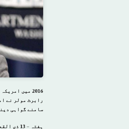
2016 میں امری
رابرٹ مولر نے ام
سامنے گواہی دینے
ہفتہ – 13 ذی القعدة 1438 ہجری – 5 اگست 2017 ء شمارہ نمبر: (14130)