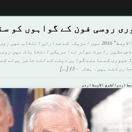
ری روسی فون کے گواہوں کو سن
واشنگٹن: "الشرق الاوسط” 2016 میں امریکہ کے صدارتی انتخاب 
اص مشیر رابرٹ مولر نے امریکی انتخابات میں روسی
 جیوری کے سامنے گواہی دینے کے لئے حاضر ہونے کے 
 کئے ہیں۔ ہفتہ – 13 […]
سط اردوالشرق الاوسط اردو