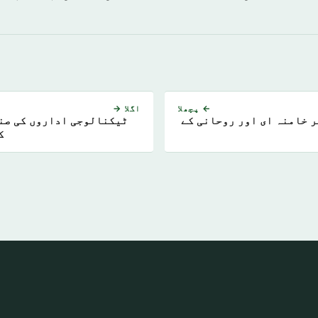
← پچھلا
اگلا →
 خامنہ ای اور روحانی کے
ٹیکنالوجی اداروں کی صن
ک