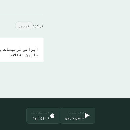
ٹیگز:
خبريں
ایرانی ترجیحات پر
مابین اختلاف
گوگل پلے پر
ایپ اسٹور سے
حاصل کریں
ڈاؤن لوڈ