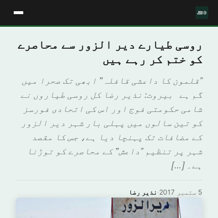
روسی طیارے دیر الزور سے محاصرے
کو ختم کر رہے ہیں
"قلمون کا داعشی قافلہ” ابھی تک صحرا میں
گم ہے بيروت: نذير رضا کل روسی طیاروں نے
شامی حکومتی فوج اور اس کی اتحادی فورسز
کو تین سالوں میں پہلی بار شہر دیر الزور
کے مضافات تک پہنچا دیا ہے، جس کا مقصد
شہر پر تنظیم "داعش” کے محاصرے کو توڑنا
ہے۔ […]
5 ستمبر 2017
·
نذير رضا