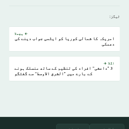
ٹیگز:
← پچھلا
امریکہ کا شمالی کوریا کو ایٹمی جواب دینے کی
دھمکی
اگلا →
3 "داعشی” افراد کی تنظیم کے ساتھ منسلک ہونے
کے بارے میں "الشرق الاوسط” سے گفتگو
گوگل پلے پر
ایپ اسٹور سے