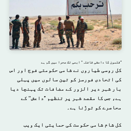
"قلمون کا داعشی قافلہ” ابھی تک صحرا میں گم ہے
کل روسی طیاروں نے شامی حکومتی فوج اور اس
کی اتحادی فورسز کو تین سالوں میں پہلی
بار شہر دیر الزور کے مضافات تک پہنچا دیا
ہے، جس کا مقصد شہر پر تنظیم "داعش” کے
محاصرے کو توڑنا ہے۔
کل شام شامی حکومت کی حمایتی ایک ویب