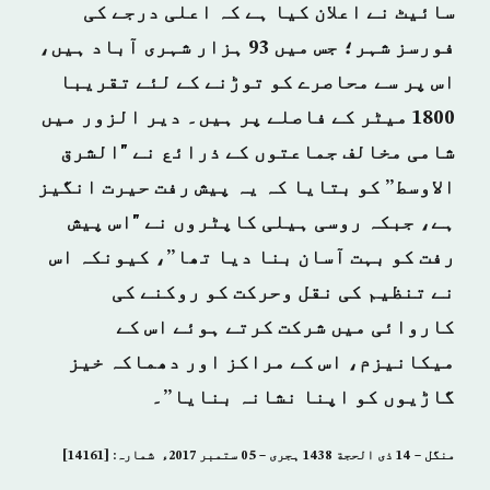
سائیٹ نے اعلان کیا ہے کہ اعلی درجے کی
فورسز شہر؛ جس میں 93 ہزار شہری آباد ہیں،
اس پر سے محاصرے کو توڑنے کے لئے تقریبا
1800 میٹر کے فاصلے پر ہیں۔ دیر الزور میں
شامی مخالف جماعتوں کے ذرائع نے "الشرق
الاوسط” کو بتایا کہ یہ پیش رفت حیرت انگیز
ہے، جبکہ روسی ہیلی کاپٹروں نے "اس پیش
رفت کو بہت آسان بنا دیا تھا”، کیونکہ اس
نے تنظیم کی نقل وحرکت کو روکنے کی
کاروائی میں شرکت کرتے ہوئے اس کے
میکانیزم، اس کے مراکز اور دھماکہ خیز
گاڑیوں کو اپنا نشانہ بنایا”۔
منگل – 14 ذی الحجة 1438 ہجری – 05 ستمبر 2017ء شمارہ: [14161]