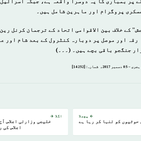
قے پر بمباری کا یہ دوسرا واقعہ ہے، جبکہ اسرائیل 
سکری پروگرام اور ماہرین شامل ہیں۔
” کے خلاف بین الاقوامی اتحاد کے ترجمان کرنل رین
 رقہ اور موصل پر دوبارہ کنٹرول کے بعد شام اور عر
ار جنگجو باقی بچے ہیں۔ (۔۔۔)
← پچھلا
اگلا →
 حوثیوں کو تنہا کر رہا ہے
خلیجی وزارتی اجلاس آج
اجلاس کی 