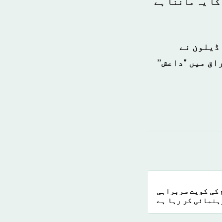
کا یہ ماننا ہے
 ڈیلون نے
اق میں "داعش”
 کی کویت سربراہی
رہنمائی کر رہا ہے