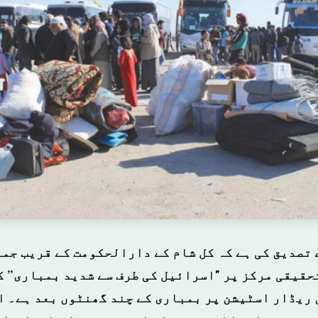
 تصدیق کی ہے کہ کل شام کے دارالحکومت کے قریب جمر
حقیقی مرکز پر "اسرائیل کی طرف سے شدید بمباری” ک
ں ریڈار اسٹیشن پر بمباری کے چند گھنٹوں بعد ہے۔ 