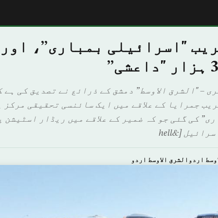
ریب "اسرائیلی بمباری”، اور 
ی – "الشرق الاوسط” دمشق کے ذرائع نے تصدیق کی ہے ک
یب جمرایا کے علاقے میں ایک سائنسی تحقیقی مرکز پ
ی” کی گئی جو کہ ضمیر کے علاقے میں ریڈار اسٹیشن پ
ائیل [&hell
وسط اردوالشرق الاوسط اردو