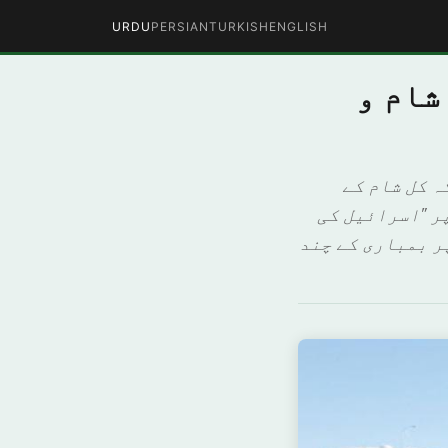
URDU
PERSIAN
TURKISH
ENGLISH
شام و
ہ کل شام کے
ر "اسرائیل کی
ر بمباری کے چند