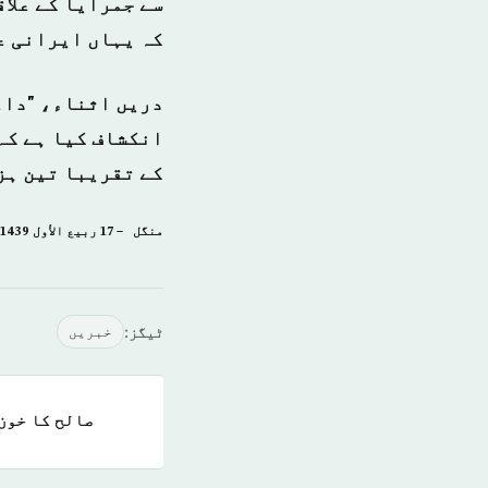
سے جمرایا کے علا
کہ یہاں ایرانی ع
دریں اثناء، "داعش
انکشاف کیا ہے کہ
کے تقریبا تین ہز
منگل – 17 ربيع الأول 1439 ہجری – 05 دسمبر 2017ء شمارہ: [14252]
ٹیگز:
خبريں
صالح کا خون