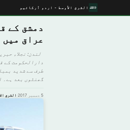
الشرق الأوسط - اردو آرکائیو
دمشق کے ق
عراق میں 3 ہزار "داعشی”
لندن: نجلاء حبرير
دارالحکومت کے قر
طرف سے شدید بمبار
گھنٹوں بعد ہے۔ اسر
5 دسمبر 2017
·
الشرق الا