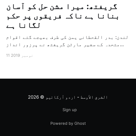
گریفتھ: میرا مشن حل کو آسان
بنانا ہے ناکہ فریقوں پر حکم
لگانا ہے
لندن: بدر القحطانی یمن کی طرف بھیجے گئے اقوام
متحدہ کے سفیر مارٹن گریفتھ نے پرزور انداز
میں کہا کہ وہ یمن میں جنگ کے خاتمہ کے لئے
11 نومبر 2019
ثالثی اور اس کشمکش کی حدبندی کرنے کے لئے ایک
وسیع معاہدہ کرنے کے سلسلہ میں مدد کرنے کا
کردار ادا کر رہے ہیں […]
الشرق الأوسط - اردو آرکائیو
© 2026
Sign up
Powered by Ghost