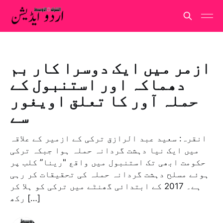
ازمر میں ایک دوسرا کار بم
دھماکہ اور استنبول کے
حملہ آور کا تعلق اویغور
سے
انقرہ: سعید عبد الرازق ترکی کے ازمیر کے علاقہ
میں ایک نیا دہشت گردانہ حملہ ہوا جبکہ ترکی
حکومت ابھی تک استنبول میں واقع "رینا” کلب پر
ہوئے مسلح دہشت گردانہ حملہ کی تحقیقات کر رہی
ہے۔ 2017 کے ابتدائی گھنٹے میں ترکی کو ہلا کر
رکھ […]