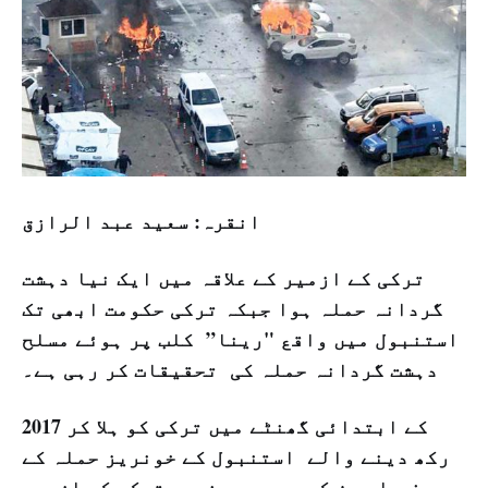
انقرہ: سعید عبد الرازق
ترکی کے ازمیر کے علاقہ میں ایک نیا دہشت
گردانہ حملہ ہوا جبکہ ترکی حکومت ابھی تک
استنبول میں واقع "رینا” کلب پر ہوئے مسلح
دہشت گردانہ حملہ کی تحقیقات کر رہی ہے۔
2017 کے ابتدائی گھنٹے میں ترکی کو ہلا کر
رکھ دینے والے استنبول کے خونریز حملہ کے
صرف چار دن کے بعد ہی مغربی ترکی کے ازمیر