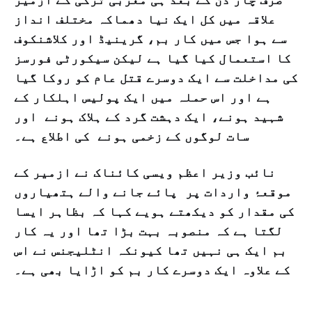
علاقہ میں کل ایک نیا دھماکہ مختلف انداز
سے ہوا جس میں کار بم، گرینیڈ اور کلاشنکوف
کا استعمال کیا گیا ہے لیکن سیکورٹی فورسز
کی مداخلت سے ایک دوسرے قتل عام کو روکا گیا
ہے اور اس حملہ میں ایک پولیس اہلکار کے
شہید ہونے، ایک دہشت گرد کے ہلاک ہونے اور
سات لوگوں کے زخمی ہونے کی اطلاع ہے۔
نائب وزیر اعظم ویسی کائناک نے ازمیر کے
موقعۂ واردات پر پائے جانے والے ہتھیاروں
کی مقدار کو دیکھتے ہویے کہا کہ بظاہر ایسا
لگتا ہے کہ منصوبہ بہت بڑا تھا اور یہ کار
بم ایک ہی نہیں تھا کیونکہ انٹلیجنس نے اس
کے علاوہ ایک دوسرے کار بم کو اڑایا بھی ہے۔