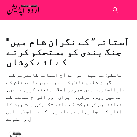
"آستانہ” کے نگران شام میں
جنگ بندی کو مستحکم کرنے
کے لئے کوشاں
ماسكو: طہ عبد الواحد آج آستانہ کانفرنس کے
نگران شامی فائل کے بارے میں قازقستان کے
دارالحکومت میں خصوصی اجلاس منعقد کررہے ہیں،
جس میں روس، ترکی، ایران اور اقوام متحدہ کے
نمائندوں کی شرکت کے ساتھ تکنیکی بات چیت کا
آغاز کیا جا رہا ہے۔ یاد رہے کہ یہ اجلاس شامی
حکومت […]