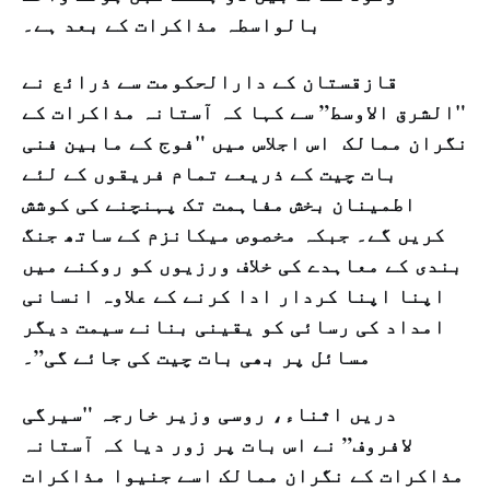
بالواسطہ مذاکرات کے بعد ہے۔
قازقستان کے دارالحکومت سے ذرائع نے
"الشرق الاوسط” سے کہا کہ آستانہ مذاکرات کے
نگران ممالک اس اجلاس میں "فوج کے مابین فنی
بات چیت کے ذریعے تمام فریقوں کے لئے
اطمینان بخش مفاہمت تک پہنچنے کی کوشش
کریں گے۔ جبکہ مخصوص میکانزم کے ساتھ جنگ
بندی کے معاہدے کی خلاف ورزیوں کو روکنے میں
اپنا اپنا کردار ادا کرنے کے علاوہ انسانی
امداد کی رسائی کو یقینی بنانے سیمت دیگر
مسائل پر بھی بات چیت کی جائے گی”۔
دریں اثناء، روسی وزیر خارجہ "سیرگی
لافروف” نے اس بات پر زور دیا کہ آستانہ
مذاکرات کے نگران ممالک اسے جنیوا مذاکرات