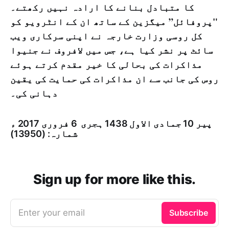
کا متبادل بنانے کا ارادہ نہیں رکھتے۔
"پروفائل” میگزین کے ساتھ ان کے انٹرویو کو
کل روسی وزارت خارجہ نے اپنی سرکاری ویب
سائٹ پر نشر کیا ہے، جس میں لافروف نے جنیوا
مذاکرات کی بحالی کا خیر مقدم کرتے ہوئے
روس کی جانب سے ان مذاکرات کی حمایت کی یقین
دہانی کی۔
پیر­ 10 جمادى الاول 1438 ہجری ­ 6 فروری 2017 ء
شمارہ: (13950)
Sign up for more like this.
Enter your email
Subscribe