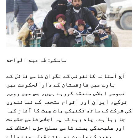
ماسكو: طہ عبد الواحد
آج آستانہ کانفرنس کے نگران شامی فائل کے
بارے میں قازقستان کے دارالحکومت میں
خصوصی اجلاس منعقد کررہے ہیں، جس میں
روس،
ترکی، ایران اور اقوام متحدہ کے نمائندوں
کی شرکت کے ساتھ
تکنیکی بات چیت کا آغاز کیا
جا رہا ہے۔ یاد رہے کہ یہ اجلاس شامی حکومت
اور علیحدگی پسند شامی مسلح حزب اختلاف کے
وفود کے مابین دو ہفتے قبل ہونے والے