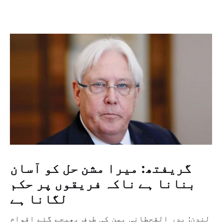
گریفتھ: میرا مشن حل کو آسان
بنانا ہے ناکہ فریقوں پر حکم
لگانا ہے
لندن: بدر القحطانی یمن کی طرف بھیجے گئے اقوام