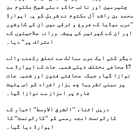
چئیرمین اور نائب حاکم دبئی شیخ مکتوم بن
محمد بن راشد آل مکتوم نے شربل کو یہ ایوارڈ
"عرب میڈیا کے فروغ و ترقی میں ان کی کاوشوں
اور ان کے کیرئیر کی پیشہ ورانہ صلاحیتوں کے
اعتراف پر” دیا۔
دیگر کئی ایک عرب ممالک سے تعلق رکھنے والے
17 صحافی مختلف ذیلی شعبہ جات کے ایوارڈ سے
نوازا گیا، جبکہ صحافتی فنون اور شعبہ جات
پر مبنی تقریبا چھ ہزار افراد کو اس پلیٹ
فارم پر اعزاز سے نوازا گیا۔
دریں اثناء "الشرق الاوسط” اخبار کے
کارٹونسٹ امجد رسمی کو "کارٹونسٹ” کا
ایوارڈ دیا گیا۔