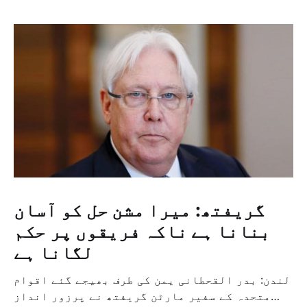
گریفتھ: میرا مشن حل کو آسان
بنانا ہے ناکہ فریقوں پر حکم
لگانا ہے
لندن: بدر القحطانی یمن کی طرف بھیجے گئے اقوام
متحدہ کے سفیر مارٹن گریفتھ نے پرزور انداز