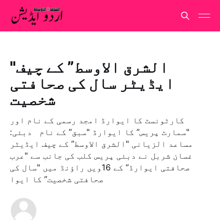
"الشرق الاوسط” کے چیف
ایڈیٹر سال کی صحافتی
شخصیت
کارٹونسٹ کا ایوارڈ امجد رسمی کے نام اور
"سمارٹ پریس” کا ایوارڈ "سبق” کے نام دبئی:
مساعد الزيانی "الشرق الاوسط” کے چیف ایڈیٹر
غسان شربل نے دبئی پریس کلب کی جانب سے "عرب
صحافتی ایوارڈ” کے 16ویں راؤنڈ میں "سال کی
صحافتی شخصیت” کا ایوا