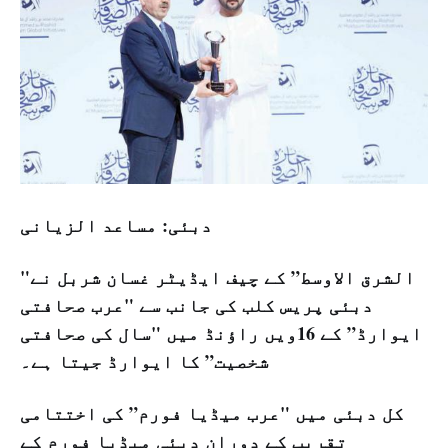
دبئی: مساعد الزيانی
"الشرق الاوسط” کے چیف ایڈیٹر غسان شربل نے
دبئی پریس کلب کی جانب سے "عرب صحافتی
ایوارڈ” کے 16ویں راؤنڈ میں "سال کی صحافتی
شخصیت” کا ایوارڈ جیتا ہے۔
کل دبئی میں "عرب میڈیا فورم” کی اختتامی
تقریب کے دوران دبئی میڈیا فورم کے