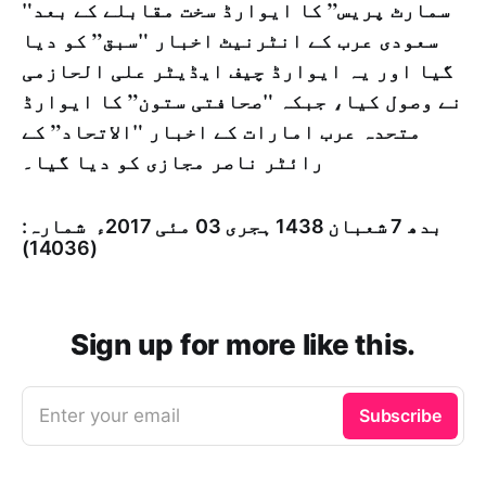
"سمارٹ پریس” کا ایوارڈ سخت مقابلے کے بعد
سعودی عرب کے انٹرنیٹ اخبار "سبق” کو دیا
گیا اور یہ ایوارڈ چیف ایڈیٹر علی الحازمی
نے وصول کیا، جبکہ "صحافتی ستون” کا ایوارڈ
متحدہ عرب امارات کے اخبار "الاتحاد” کے
رائٹر ناصر مجازی کو دیا گیا۔
بدھ 7 شعبان 1438 ہجری­ 03 مئی 2017ء شمارہ:
(14036)
Sign up for more like this.
Enter your email
Subscribe