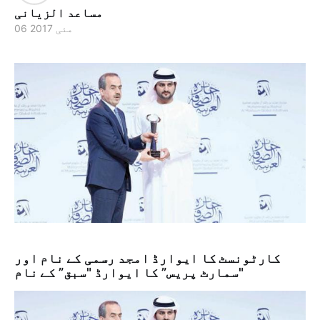
مساعد الزیانی
06 مئی 2017
کارٹونسٹ کا ایوارڈ امجد رسمی کے نام اور
"سمارٹ پریس” کا ایوارڈ "سبق” کے نام