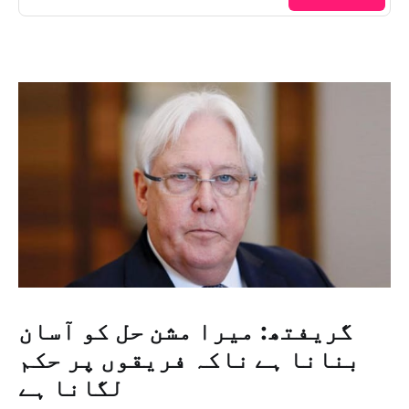
گریفتھ: میرا مشن حل کو آسان
بنانا ہے ناکہ فریقوں پر حکم
لگانا ہے