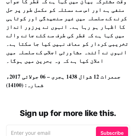
وقت مشترکہ بیان میں کہا ہے کہ قطر کا جواب
منفی ہے اور اس سے مسئلہ کو مکمل طور پر حل
کرنے کے سلسلہ میں غیر سنجیدگی اور کوتاہی
کا اظہار ہو رہا ہے۔ انہوں نے پرزور انداز
میں کہا ہے کہ قطر کی طرف سے کئے جانے والے
تخریبی کردار کو معاف نہیں کیا جا سکتا ہے۔
انہوں نے آئندہ مشاورتی اجلاس کے سلسلہ میں
اعلان کیا ہے کہ وہ بحرین میں ہوگا۔
جمعرات 12 شوال 1438 ہجری – 06 جولائی 2017ء
شمارہ: (14100)
Sign up for more like this.
Enter your email
Subscribe