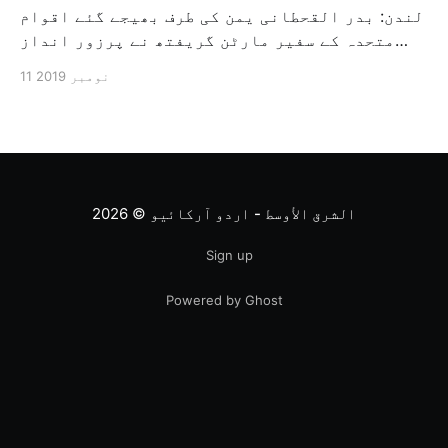
لندن: بدر القحطانی یمن کی طرف بھیجے گئے اقوام
متحدہ کے سفیر مارٹن گریفتھ نے پرزور انداز
میں کہا کہ وہ یمن میں جنگ کے خاتمہ کے لئے
11 نومبر 2019
ثالثی اور اس کشمکش کی حدبندی کرنے کے لئے ایک
وسیع معاہدہ کرنے کے سلسلہ میں مدد کرنے کا
کردار ادا کر رہے ہیں […]
الشرق الأوسط - اردو آرکائیو
© 2026
Sign up
Powered by Ghost