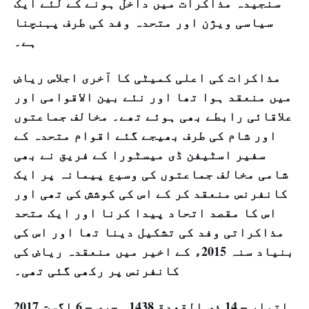
سنجیدہ مذاکرات میں داخل ہونے کے لئے ایک
سیاسی ویژن اور متحدہ وفد کی طرف پہنچنا
ہے۔
مذاکرات کی اعلی کمیٹی کا آخری اجلاس ریاض
میں منعقد ہوا تھا اور نئے بین الاقوامی اور
علاقائی رابطے بھی ہوئے تھے۔ مخالف جماعتوں
اور شام کی طرف بھیجے گئے اقوام متحدہ کے
سفیر اسٹیفن ڈی میسٹورا کے فریق نے بھی
شامی مخالف جماعتوں کی وسیع پیمانہ پر ایک
کانفرنس منعقد کر کے اس کی کوشش کی تھی اور
اس کا مقصد اتحاد پیدا کرنا اور ایک متحد
مذاکراتی وفد کی تشکیل دینا تھا اور اس کی
بنیاد سنہ 2015ء کے اخیر میں منعقدہ ریاض کی
کانفرنس پر رکھی گئی تھی۔
اتوار – 14 ذی القعدة 1438 ہجری – 6 اگست 2017