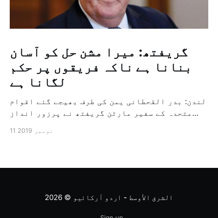
گریفتھ: میرا مشن حل کو آسان
بنانا ہے ناکہ فریقوں پر حکم
لگانا ہے
لندن: بدر القحطانی یمن کی طرف بھیجے گئے اقوام
متحدہ کے سفیر مارٹن گریفتھ نے پرزور انداز
میں کہا کہ وہ یمن میں جنگ کے خاتمہ کے لئے
11 نومبر 2019
ثالثی اور اس کشمکش کی حدبندی کرنے کے لئے ایک
وسیع معاہدہ کرنے کے سلسلہ میں مدد کرنے کا
کردار ادا کر رہے ہیں […]
الشرق الأوسط - اردو آرکائیو
© 2026
Sign up