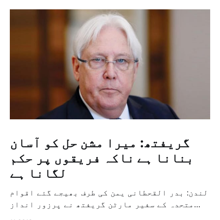
گریفتھ: میرا مشن حل کو آسان
بنانا ہے ناکہ فریقوں پر حکم
لگانا ہے
لندن: بدر القحطانی یمن کی طرف بھیجے گئے اقوام
متحدہ کے سفیر مارٹن گریفتھ نے پرزور انداز
میں کہا کہ وہ یمن میں جنگ کے خاتمہ کے لئے