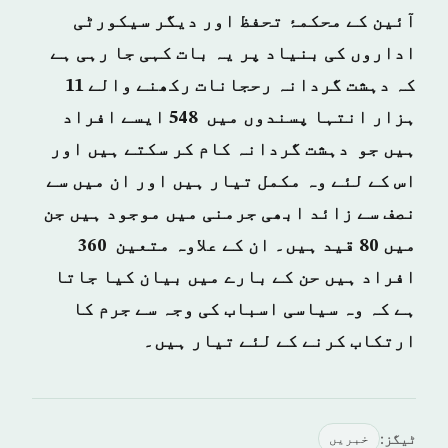
آئین کے محکمۂ تحفظ اور دیگر سیکورٹی
اداروں کی بنیاد پر یہ بات کہی جا رہی ہے
کہ دہشت گردانہ رحجانات رکھنے والے 11
ہزار انتہا پسندوں میں 548 ایسے افراد
ہیں جو دہشت گردانہ کام کر سکتے ہیں اور
اس کے لئے وہ مکمل تیار ہیں اور ان میں سے
نصف سے زائد ابھی جرمنی میں موجود ہیں جن
میں 80 قید ہیں۔ ان کے علاوہ متعین 360
افراد ہیں حن کے بارے میں بیان کیا جاتا
ہے کہ وہ سیاسی اسباب کی وجہ سے جرم کا
ارتکاب کرنے کے لئے تیار ہیں۔
ٹیگز:
خبريں