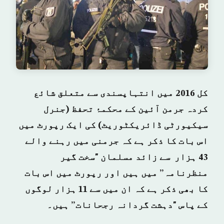
کل
2016 میں انتہاپسندی سے متعلق شائع
کردہ جرمن آئین کے محکمۂ تحفظ (جنرل
سیکیورٹی ڈائریکٹوریٹ) کی ایک رپورٹ میں
اس بات کا ذکر ہے کہ جرمنی میں رہنے والے
43 ہزار سے زائد مسلمان "سخت گیر
منظرنامہ” میں ہیں اور رپورٹ میں اس بات
کا بھی ذکر ہے کہ ان میں سے 11 ہزار لوگوں
کے پاس "دہشت گردانہ رجحانات” ہیں۔