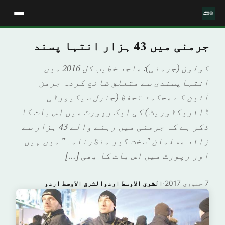
جرمنی میں 43 ہزار انتہا پسند
کولون (جرمنی): ماجد خطیب کل 2016 میں
انتہاپسندی سے متعلق شائع کردہ جرمن
آئین کے محکمۂ تحفظ (جنرل سیکیورٹی
ڈائریکٹوریٹ) کی ایک رپورٹ میں اس بات کا
ذکر ہے کہ جرمنی میں رہنے والے 43 ہزار سے
زائد مسلمان "سخت گیر منظرنامہ” میں ہیں
اور رپورٹ میں اس بات کا بھی […]
7 جنوری 2017
·
الشرق الاوسط اردوالشرق الاوسط اردو