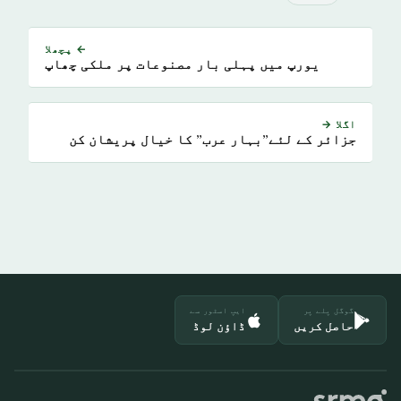
← پچھلا
یورپ میں پہلی بار مصنوعات پر ملکی چھاپ
اگلا →
جزائر کے لئے”بہار عرب” کا خیال پریشان کن
گوگل پلے پر
ایپ اسٹور سے
حاصل کریں
ڈاؤن لوڈ