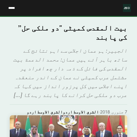
بیت المقدس کمیٹی "دو ملکی حل”
کی پابند
الجبير: ہم عمان اجلاس سے اہم نتائج کے
ساتھ باہر آئے ہیں عمان: محمد الدعمة بیت
المقدس کی فائل کے ذمہ دار چھ افراد پر
مشتمل عرب کمیٹی نے عمان کے اندر منعقدہ
اپنے اجلاس میں کل پرزور انداز میں کہا کہ
عرب دو ملکی حل کرانے کا پابند رہے گا […]
7 جنوری 2018
·
الشرق الاوسط اردوالشرق الاوسط اردو