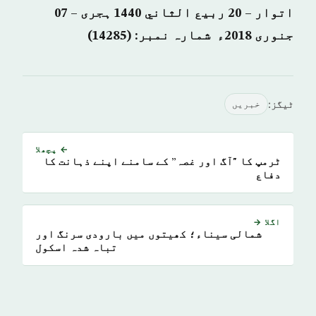
اتوار – 20 ربيع الثاني 1440 ہجری – 07
جنوری 2018ء شمارہ نمبر: (14285)
ٹیگز:
خبريں
← پچھلا
ٹرمپ کا "آگ اور غصہ” کے سامنے اپنے ذہانت کا
دفاع
اگلا →
شمالی سیناء؛ کھیتوں میں بارودی سرنگ اور
تباہ شدہ اسکول