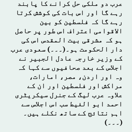
عرب دو ملکی حل کرانے کا پابند
رہے گا اور اس بات کی کوشش کرتا
رہے گا کہ فلسطین کو بین
الاقوامی اعتراف اس طور پر حاصل
ہو کہ مشرقی بیت المقدس اس کی
دار الحکومت ہو۔(۔۔۔) سعودی عرب
کے وزیر خارجہ عادل الجبیر نے
اجلاس کے بعد صحافیوں سے کہا کہ
وہ اور اردن، مصر، امارات،
مراکش اور فلسطین اور ان کے
علاوہ عرب لیگ کے جنرل سیکریٹری
احمد ابو الغیط سب اس اجلاس سے
اہم نتائج کے ساتھ نکلے ہیں۔
(۔۔۔)