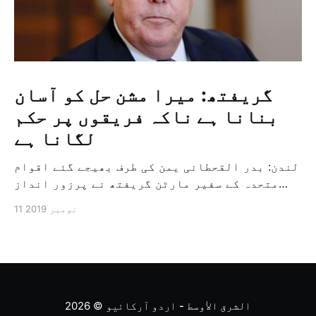
گریفتھ: میرا مشن حل کو آسان
بنانا ہے ناکہ فریقوں پر حکم
لگانا ہے
لندن: بدر القحطانی یمن کی طرف بھیجے گئے اقوام
متحدہ کے سفیر مارٹن گریفتھ نے پرزور انداز
میں کہا کہ وہ یمن میں جنگ کے خاتمہ کے لئے
11 نومبر 2019
ثالثی اور اس کشمکش کی حدبندی کرنے کے لئے ایک
وسیع معاہدہ کرنے کے سلسلہ میں مدد کرنے کا
کردار ادا کر رہے ہیں […]
الشرق الأوسط - اردو آرکائیو
© 2026