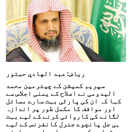
ریاض: عبد الهادي حبتور
سپریم کمیشن کے چیئرمین محمد
الیدومی نے اصلاح کے یمنی اجلاس سے
کہا کہ ان کی پارٹی بہت سارے مسائل
اور مواقف کا مکمل طور پر اندازہ
لگانے کی کاروائی کرنے کے لیے بہت
ہی جل پانچوے جنرل کانفرنس کے لیے
تیاری کر رہی ہے اور اس میں اپنے