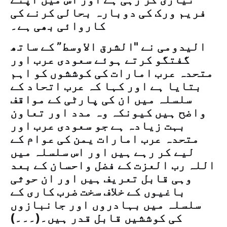
فریم ورک کی دوبارہ بحالی کرنے کی
کاروائی بھی ہے۔
الیدومی نے "الشرق الاوسط” کے ساتھ
گفتگو کرتے ہوئے سعودی عرب اور
متحدہ عرب امارات کی کوششوں کو اہم
بتایا ہے اور کہا کہ عرب اتحاد کے
سلسلہ میں ان کی پارٹی کے مواقف
واضح ہیں کیونکہ وہ مدد اور تعاون
بہت زیادہ ہے جو سعودی عرب اور
متحدہ عرب امارات یمن کی عوام کے
لیے کر رہے ہیں اور اس سلسلہ میں
اللہ رب العزت کے فضل واحسان کے بعد
وہی قابل تعریف ہیں اور ان حوثی
باغیوں کے خلاف سخت ضرب کاری کے
سلسلہ میں بہادروں اور جانبازوں
کی کوششیں قابل قدر ہیں۔(۔۔۔)