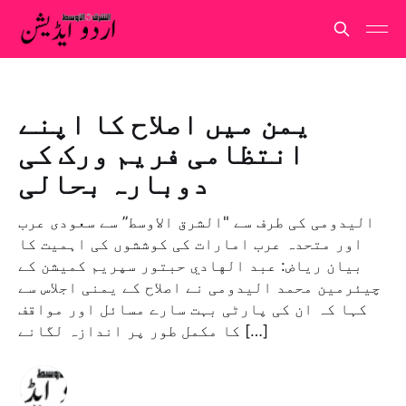
یمن میں اصلاح کا اپنے
انتظامی فریم ورک کی
دوبارہ بحالی
الیدومی کی طرف سے "الشرق الاوسط” سے سعودی عرب
اور متحدہ عرب امارات کی کوششوں کی اہمیت کا
بیان ریاض: عبد الهادي حبتور سپریم کمیشن کے
چیئرمین محمد الیدومی نے اصلاح کے یمنی اجلاس سے
کہا کہ ان کی پارٹی بہت سارے مسائل اور مواقف
کا مکمل طور پر اندازہ لگانے […]