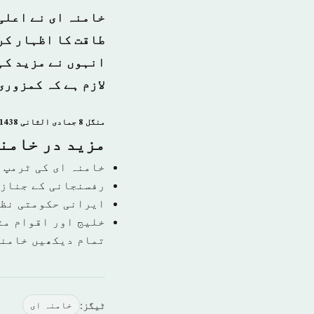
خامنہ ای نے اعلی
طاقت کا اظہار کر
انہوں نے مزید کہا
لازم ہے کہ کمزوری
منگل 8 جمادى الثانی 1438 ہجری ­ 07 مارچ 2017ء شمارہ: (13979)
مزید در خامن
خامنہ ای کی ٹرمپ 
رفسنجانی کے جنازے
ایرانی حکومتی نظا
خلیج اور اقوام مت
تمام دیکھیں خامنہ
ٹیگز:
خامنہ ای