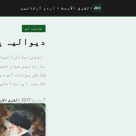
الشرق الأوسط - اردو آرکائیو
خامنہ ای
دیوالیہ پ
لندن: عادل السال
بارے میں صدر حسن
شامل ہوئے، اس دو
خامنہ ای نے اعلی
7 مارچ 2017
·
الشرق الاو