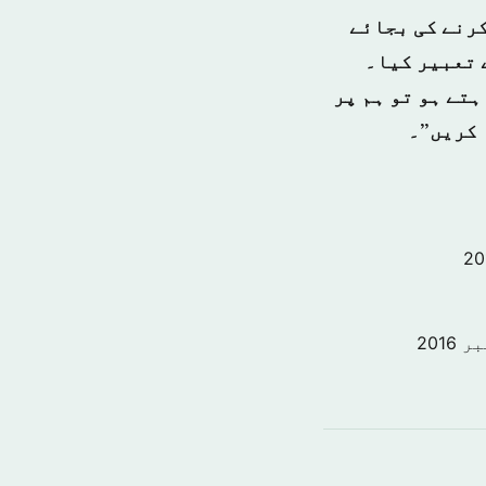
کرنے کی بجائے
 تعبیر کیا۔
ہتے ہو تو ہم پر
 کریں”۔