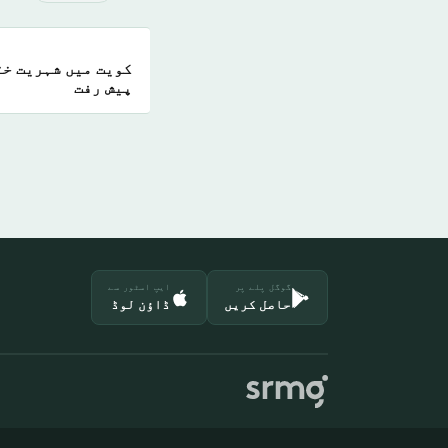
کویت میں شہریت خت
پیش رفت
گوگل پلے پر
ایپ اسٹور سے
حاصل کریں
ڈاؤن لوڈ