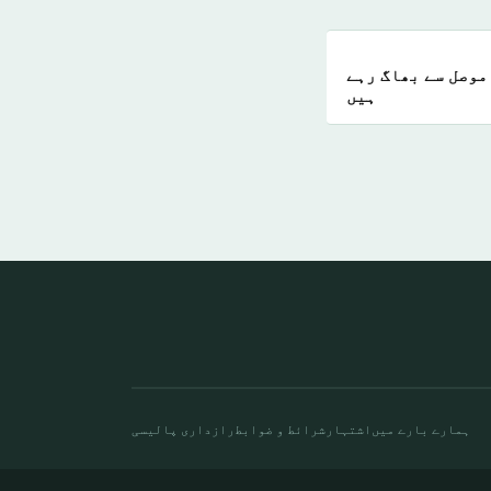
موصل سے بھاگ رہے
ہیں
ہمارے بارے میں
اشتہار
شرائط و ضوابط
رازداری پالیسی