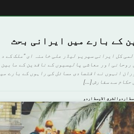
ن کے بارے میں ایرانی بحث
می کل ایرانی سپریم لیڈر علی خامنہ ای "ملک کے دی
 روحانی اور معاشی پالیسیوں کے ناقدین کے مابین 
ران انہوں نے اقتصادی مسائل کی راہوں کے بارے می
 حکام سے سفارش […]
سط اردوالشرق الاوسط اردو