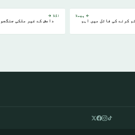
← پچھلا
اگلا →
م کرنے کی فائل میں اہم
داعش کے غیر ملکی جنگجو 