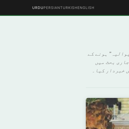
URDU
PERSIAN
TURKISH
ENGLISH
والیہ” ہونے کے
جاری بحث میں
ں خبردار کیا۔