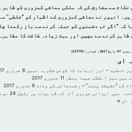
 حکام سے سفارش کی کہ ملکی معاشی کمزوری کو ظاہر 
یں۔ انہوں نے معاشی کمزوری کے اظہار کو "غلطی” سے
 کہ "اگر تم دشمنوں کو حملہ کرنے سے باز رکھنا چا
 ظاہر کرنے سے بچیں اور
بہت زیادہ طاقت کا مظاہرہ
ہ ای
پر تنقید – اور اوباما کا کوئی شکریہ نہیں
8 فروری 2017
 میں سبز انقلاب جیسا منظر
11 جنوری 2017
م کے "حقیقت پسند” – رفسنجانی کی وفات
9 جنوری 2017
حدہ میں ایرانی جوہری آلہ کے گم ہونے پر ہلچل
24 نومبر 2016
 ای →