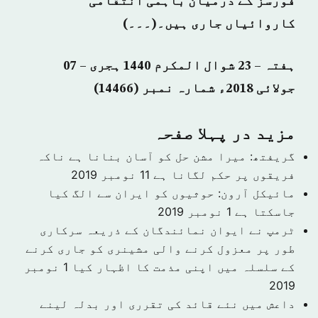
فورسز کے درمیان باہمی انتقامی
کاروائیاں جاری ہیں۔(۔۔۔)
ہفتہ – 23 شوال المکرم 1440 ہجری – 07
جولائی 2018ء شمارہ نمبر (14466)
مزید در پہلا صفحہ
گریفتھ: میرا مشن حل کو آسان بنانا ہے ناکہ
فریقوں پر حکم لگانا ہے
11 نومبر 2019
مائیکل آرون: حوثیوں کو ایران سے الگ کیا
جاسکتا ہے
1 نومبر 2019
ٹرمپ نے ایوان نمائندگان کے ذریعہ سرکاری
طور پر معزول کرنے والی مشینری کو جاری کرنے
کے سلسلہ میں اپنی مذمت کا اظہار کیا
1 نومبر
2019
داعش میں نئے قائد کی تقرری اور بدلہ لینے