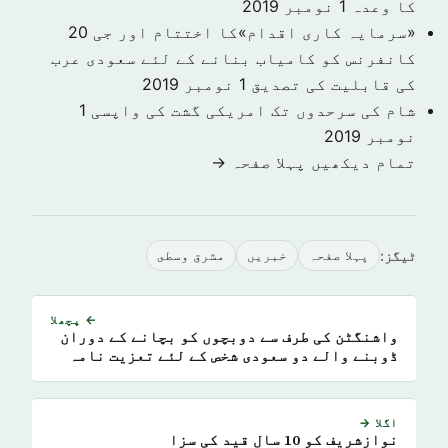
کا وعدہ
1 نومبر 2019
«سرمایہ کاری اقدام»کا اختتام اور جی 20
کانفرنس کو کامیاب بنانے کے لئے سعودی عرب
کی قابلیت کی تصدیق
1 نومبر 2019
شام کی سرحدوں تک امریکی گشت کی واپسی
1
نومبر 2019
تمام دیکھیں پہلا صفحہ →
ٹیگز:
پہلا صفحہ
خبريں
مشرق وسطى
← پچھلا
واشنگٹن کی طرف سے دوبچوں کو بچانے کے دوران
ڈوبنے والے دو سعودی شخص کے لئے تعزیت نامہ
اگلا →
نوازشریف کو 10 سال قید کی سزا