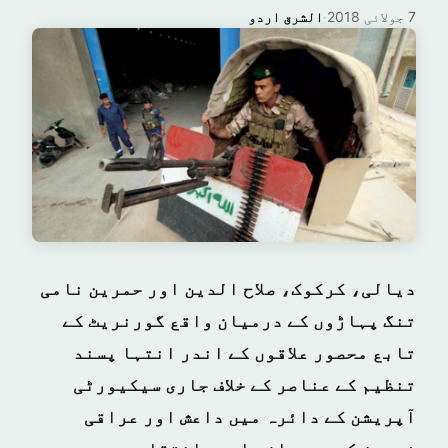
7 جولائی 2018
·
الشرق اردو
دیالی، کرکوک، صلاح الدین اور حمرین نامی
تنگ پہاڑوں کے درمیان واقع گورنریٹ کے
تابع محصور علاقوں کے اندر انتہا پسند
تنظیم کے عناصر کے خلاف جاری سیکیورٹی
آپریشن کے دائرہ میں داعش اور عراقی