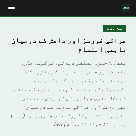
پہلا صفحہ
عراقی فورسز اور داعش کے درمیان
باہمی انتقام
بغداد: حمزہ مصطفی دیالی، کرکوک، صلاح
الدین اور حمرین نامی تنگ پہاڑوں کے
درمیان واقع گورنریٹ کے تابع محصور
علاقوں کے اندر انتہا پسند تنظیم کے عناصر
کے خلاف جاری سیکیورٹی آپریشن کے دائرہ
میں داعش اور عراقی فورسز کے درمیان
باہمی انتقامی کاروائیاں جاری ہیں۔(۔۔۔)
ہفتہ – 23 شوال المکرم [&he