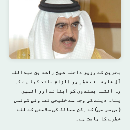
بحرین کے وزیر داخلہ شیخ راشد بن عبداللہ
آل خلیفہ نے قطر پر الزام عائد کیا ہے کہ
وہ انتہا پسندوں کو اپنانے اور انہیں
پناہ دینے کی وجہ سے خلیجی تعاونی کونسل
(جی سی سی) کے رکن ممالک کی سلامتی کے لئے
خطرے کا باعث ہے۔