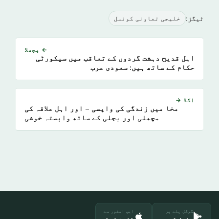
ٹیگز:
خلیجی تعاونی کونسل
← پچھلا
اہل قدیح دہشت گردوں کے تعاقب میں سیکورٹی
حکام کے ساتھ ہیں: سعودی عرب
اگلا →
مخا میں زندگی کی واپسی – اور اہل علاقہ کی
مچھلی اور بجلی کے ساتھ وابستہ خوشی
گوگل پلے پر
ایپ اسٹور سے