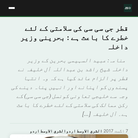
قطر جی سی سی کی سلامتی کے لئے
خطرے کا باعث ہے : بحرینی وزیر
داخلہ
منامہ: عبيد السہیمی بحرین کے وزیر
داخلہ شیخ راشد بن عبداللہ آل خلیفہ نے
قطر پر الزام عائد کیا ہے کہ وہ انتہا
پسندوں کو اپنانے اور انہیں پناہ دینے کی
وجہ سے خلیجی تعاونی کونسل (جی سی سی) کے
رکن ممالک کی سلامتی کے لئے خطرے کا باعث
ہے۔ آل خلیفہ […]
7 اگست 2017
·
الشرق الاوسط اردوالشرق الاوسط اردو