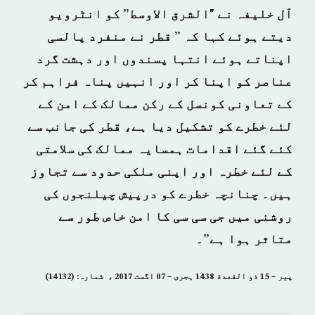
آل خلیفہ نے "الشرق الاوسط” کو انٹرویو
دیتے ہوئے کہا کہ ” قطر نے منفرد پالسی
اپناتے ہوئے انتہا پسندوں اور دہشت گرد
عناصر کو اپنا کر اور انہیں پناہ فراہم کر
کے تعاونی کونسل کے رکن ممالک کے امن کے
لئے خطرے کو تشکیل دیا ہے، قطر کی جانب سے
کئے گئے اقدامات ہمسایہ ممالک کی سلامتی
کے لئے خطرہ اور اپنی ملکی حدود سے تجاوز
ہیں۔ چنانچہ خطرے کو درپیش چیلنجوں کی
روشنی میں جی سی سی کا امن خاص طور سے
متاثر ہوا ہے”۔
پیر – 15 ذو القعدة 1438 ہجری – 07 اگست 2017 ء شمارہ: (14132)