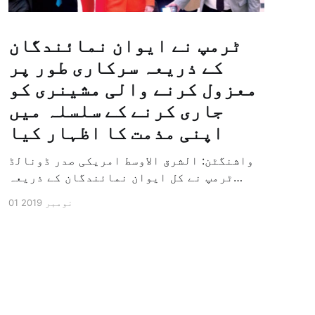
ٹرمپ نے ایوان نمائندگان
کے ذریعہ سرکاری طور پر
معزول کرنے والی مشینری کو
جاری کرنے کے سلسلہ میں
اپنی مذمت کا اظہار کیا
واشنگٹن: الشرق الاوسط امریکی صدر ڈونالڈ
ٹرمپ نے کل ایوان نمائندگان کے ذریعہ
سرکاری طور پر معزول کرنے والی مشینری کو
01 نومبر 2019
جاری کرنے کے سلسلہ میں اپنی مذمت کا
اظہار کیا ہے اور کہا ہے کہ امریکی تاریخ
کی سب سے بڑی سیاسی بائکاٹ کی مہم ہے۔
وائٹ ہاؤس […]