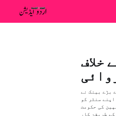
 خلاف
وائی
 بڑے بینک نے
اپنے سنٹر کو
پین کی حکومت