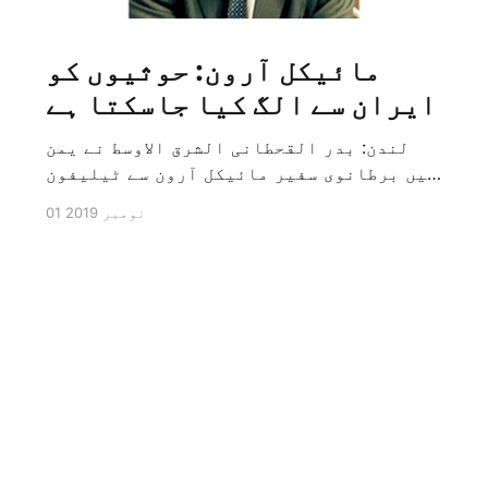
مائیکل آرون: حوثیوں کو
ایران سے الگ کیا جاسکتا ہے
لندن: بدر القحطانی الشرق الاوسط نے یمن
میں برطانوی سفیر مائیکل آرون سے ٹیلیفون
پر ہونے والے انٹرویو کے دوران سوال کیا
01 نومبر 2019
کہ کیا ایران کو حوثیوں سے الگ کیا جاسکتا
ہے؟ تو انہوں نے جواب کے طور پر کہا کہ ہاں
کیا جا سکتا ہے اور انہوں نے یہ بھی کہا
[…]