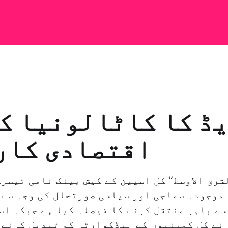
ڈ کا کاٹالونیا کے
اقتصادی کار
شرق الاوسط” کل اسپین کے کیش بینک نامی تیسرے
 موجودہ سماجی اور سیاسی صورتحال کی وجہ سے 
ے باہر منتقل کرنے کا فیصلہ کیا ہے جبکہ اس
ریقۂ کار […]