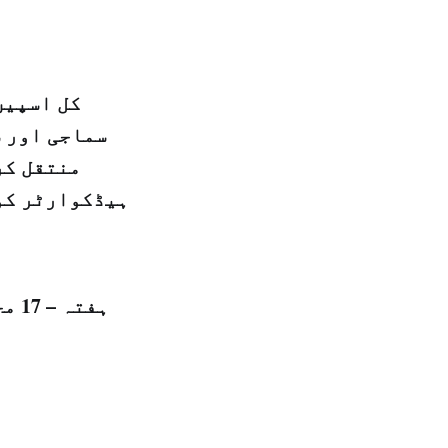
کل اسپین
سماجی اور 
منتقل کر
ہیڈکوارٹر کو 
ہفتہ – 17 محرم الحرام 1439 ہجری – 7 اکتوبر 2017 ء شمارہ نمبر: (14193)