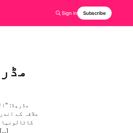
Sign in
Subscribe
مڈری
مڈریڈ: "ال
علاقہ کے اندر
کاٹالونیا س
نے کل کمپنیوں کے ہیڈکوارٹر کو تبدیل کرنے کے ط