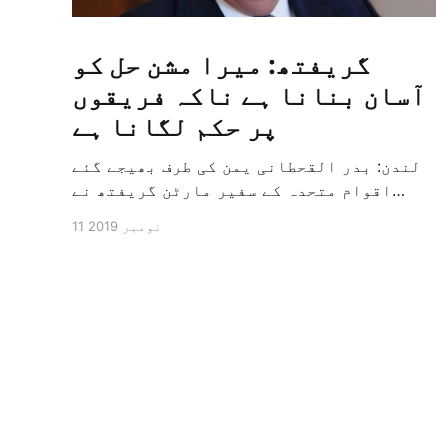
گریفتھ: میرا مشن حل کو
آسان بنانا ہے ناکہ فریقوں
پر حکم لگانا ہے
لندن: بدر القحطانی یمن کی طرف بھیجے گئے
اقوام متحدہ کے سفیر مارٹن گریفتھ نے
پرزور انداز میں کہا کہ وہ یمن میں جنگ کے
11 نومبر 2019
خاتمہ کے لئے ثالثی اور اس کشمکش کی
حدبندی کرنے کے لئے ایک وسیع معاہدہ کرنے
کے سلسلہ میں مدد کرنے کا کردار ادا کر
رہے ہیں […]