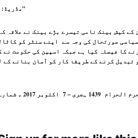
مڈریڈ: "الشرق الاوسط”
 کے کیش بینک نامی تیسرے بڑے بینک نے علاقہ ک
سیاسی صورتحال کی وجہ سے اپنے سنٹر کو کاٹال
نے کا فیصلہ کیا ہے جبکہ اسپین کی حکومت نے ک
تبدیل کرنے کے طریقۂ کار کو آسان بنانے کے ل