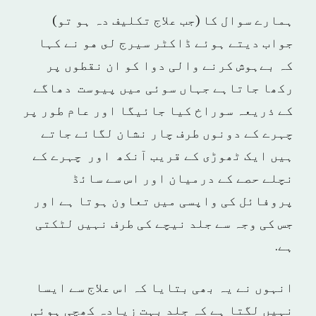
ہمارے سوال کا (جب علاج تکلیف دہ ہو تو)
جواب دیتے ہوئے ڈاکٹر سيرج لى هو نے کہا
کہ بےہوش کرنے والی دوا کو ان نقطوں پر
رکھا جاتاہے جہاں سوئی میں پیوست دھاگے
کے ذریعہ سوراخ کیا جائیگا اور عام طور پر
چہرے کے دونوں طرف چار نشان لگائے جاتے
ہیں ایک ٹھوڑی کے قریب آنکھ اور چہرے کے
نچلے حصے کے درمیان اور اس سے سائڈ
پروفائل کی واپسی میں تعاون ہوتا ہے اور
جس کی وجہ سے جلد نیچے کی طرف نہیں لٹکتی
ہے.
انہوں نے یہ بھی بتایا کہ اس علاج سے ایسا
نہیں لگتا ہے کہ جلد بہت زیادہ کھچی ہوئی