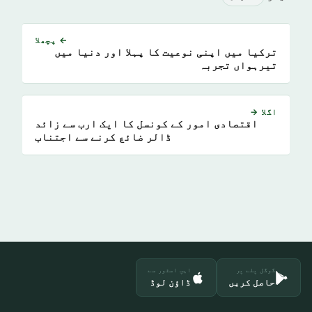
← پچھلا
ترکیا میں اپنی نوعیت کا پہلا اور دنیا میں
تیرہواں تجربہ
اگلا →
اقتصادی امور کے کونسل کا ایک ارب سے زائد
ڈالر ضائع کرنے سے اجتناب
گوگل پلے پر
ایپ اسٹور سے
حاصل کریں
ڈاؤن لوڈ