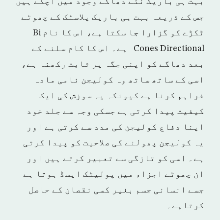
بہت ہی باریک نئے دھاگے وجود میں آچکے ہیں
جس کے ذریعہ بہت ہی باریک پلاسٹک کے چھوٹے
ٹکڑے کو گزارا جا سکتا ہے، اس کا نام Bi
Cones Directional ہے۔ اس کا کام سلنے کے
بعد دھاگے کو اپنی جگہ پر ثابت رکھنا ہے،
اسی کے ساتھ ساتھ وہ کولیجن نامی مادہ
فراہم کرنا ہے کیونکہ یہ سوزش کی ایک
کیفیت پیدا کرتی ہے جسکی وجہ سے جلد خود
اپنا دفاع کولیجن کی مدد سے کرتی ہے اور
یہ کولیجن پھولنے کی صلاحیت کو پیدا کرتی
ہے۔ اسی کو تازگی سے تعبیر کرتے ہیں اور
ان چھوٹے اجزاء میں پولیٹک ایسڈ ہوتا ہے
جسے انسانی جسم بغیر کسی نقصان کے حاصل
کرتاہے۔