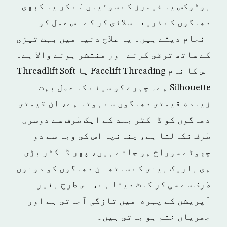
بوٹوکس يا فيلرز كے سوئياں لے كر يا كبهى
دهاگوں كے ذريعہ سلائى كر كے اس عمل كو
انجام ديتے ہيں۔ يہ علاج دنيا ميں بہت تیزی
كے ساتھ ترقى کرنے اور منتشر ہونے والا ہے۔
اس كا نام Facelift Threading يا Threadlift Soft
Silhouette ہے۔ چہرے كو سينے كا عمل بہت
زياده قيمتى دھاگوں سے ہوتا ہے، ان قيمتى
دھاگوں كو ڈاكٹر جلد كے ایک طرف سے دوسرى
طرف نكالتا ہے، چنانچہ اس كى وجہ سے دو
چهوٹے سوراخ ہو جاتے ہيں، پهر ڈاكٹر بڑى
ہى باریک بينى كے ساتھ ان دھاگوں كو دونوں
طرف سے سی كر كاٹ ديتا ہے، اس طرح بغير
آپريشن كے چہره ميں تازگی آجاتى ہے اور
جھرياں ختم ہو جاتى ہيں۔