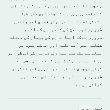
ہے جیساکہ آپریشن میں ہوتا ہے کیونکہ اس
کا مقصد ہی یہی ہے کہ جلد نیچے کی طرف
لٹکتی نظر نہ آئے، لیکن فطری اور واقعی
طور پر اور علاج کی کامیابی کے لئے یہ
ضروری ہے کہ ایسا نہ ہو کی بیمار کی مختلف
شکلیں نظر آنے لگیں اور اس کے چہرہ پر
پہلے کے مقابلہ میں زیادہ تازگی اس طور پر
ہو کہ یہ سوال کھڑا ہو کہ کیا اس شخص نے
کوئی سرجری کرائی ہے یا نہیں اور تاکیدی
طور پر یہ نہ کہا جائے کہ اس نے سرجری
کرائی ہی ہے۔
ٹیگز:
خبريں