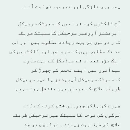
پھر وہى تازگی اور خوبصورتى لوٹ آئے۔
آج ڈاكٹرى كى دنيا ميں کاسمیٹک سرجیکل
آپریشنز اورغیر سرجیکل کاسمیٹک طریقہ
کار دونوں ہى بہت زياده مطلوب ہيں اور اس
حد تک مطلوب ہيں كہ سرجنوں اور ڈاکٹروں كى
ایک بڑى تعداد نے ميڈيكل كے بہت سارے
ميدانوں ميں اپنے تخصص كو چهوڑ كر
کاسمیٹک سرجیکل آپریشنز يا غیر سرجیکل
طریقہ علاج كے ميدان ميں منتقل ہوئے ہيں.
چہرے كى ہلكى جھریاں ختم كرنے كے لئے
لوگوں كى توجہ کاسمیٹک غير سرجیکل طریقہ
علاج كى طرف بہت زياده ہے، كبهى تو وه