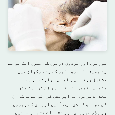
عورتوں اور مردوں دونوں كا جنون ایک ہی ہے
وه ہميشہ ظاہرى مظہر كے ركھ ركهاؤ ميں
مشغول رہتے ہيں اور يہ چاہتے ہيں كہ
بڑهاپا کبھی آئے نا اور ان كى ايک بڑى
تعداد سرجری يا آپريشن كراتی ہے تاكہ ان
كی جوانى كے دن لوٹ آئيں اور ان كے چہروں
پر پڑى جهرياں اور نشانات ختم ہو جائيں