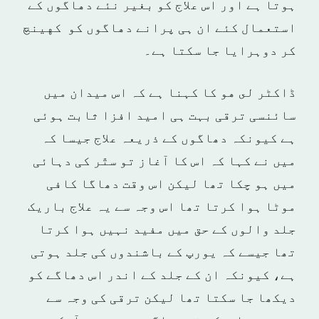
ہوتا ہے اور اس علاج كو بغير نئے دهاگوں كے
استعمال كئے ان ہی پرانے دهاگوں كو كهينچ
كر دوہرايا جا سكتا ہے۔
ڈاکٹر لى هو کا کہنا ہے کہ اس میدان میں
سائنسی ترقی بہت ہی امید افزا ثابت ہوئی
ہے کیونکہ دھاگوں کے ذریعہ علاج جیسا کہ
میں نے کہا کہ اس کا آغاز تو ستّر کی دہائی
میں ہو چکا تھا لیکن اس وقت دھاگا کافی
موٹا ہوا کرتا تھا اس وجہ سے یہ علاج باریک
جلد والوں کے حق میں مفید نہیں ہوا کرتا
تھا جیسے کہ یورپ کے باشندوں کی جلد ہوتی
ہے، کیونکہ ان کے جلد کے اندر اس دھاگے کو
دیکھا جا سکتا تھا لیکن ترقی کی وجہ سے