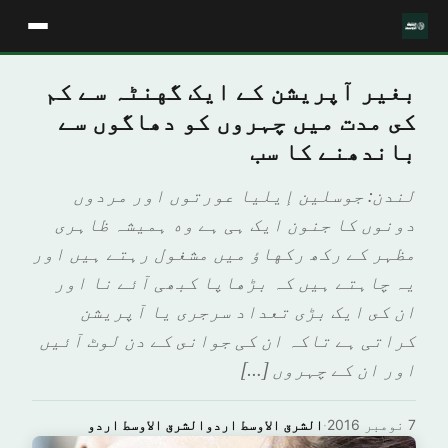
بغير آپريشن كے ایک گهنٹہ سے كم
كى مدت ميں چہروں كو دھاگوں سے
باندھنے كا سب
لندن: جوسلين إيليا عورتوں اور مردوں
دونوں كا جنون ایک ہی ہے وه ہميشہ ظاہرى
مظہر كے ركھ ركهاؤ ميں مشغول رہتے ہيں اور
يہ چاہتے ہيں كہ بڑهاپا کبھی آئے نا اور
ان كى ايک بڑى تعداد سرجری يا آپريشن
كراتی ہے تاكہ ان كی جوانى كے دن لوٹ آئيں
اور ان كے چہروں […]
7 نومبر 2016
·
الشرق الاوسط اردوالشرق الاوسط اردو